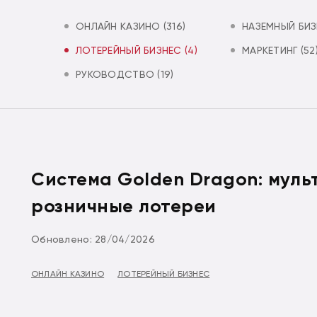
ОНЛАЙН КАЗИНО (316)
НАЗЕМНЫЙ БИЗ
ЛОТЕРЕЙНЫЙ БИЗНЕС (4)
МАРКЕТИНГ (52
РУКОВОДСТВО (19)
Система Golden Dragon: муль
розничные лотереи
Обновлено: 28/04/2026
ОНЛАЙН КАЗИНО
ЛОТЕРЕЙНЫЙ БИЗНЕС