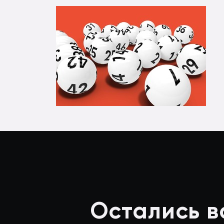
Остались 