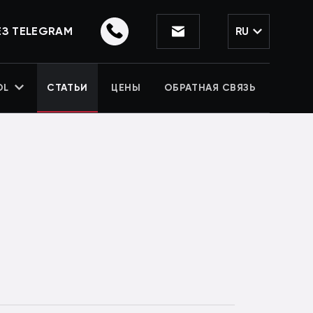
ЕЗ TELEGRAM
RU
OL
СТАТЬИ
ЦЕНЫ
ОБРАТНАЯ СВЯЗЬ