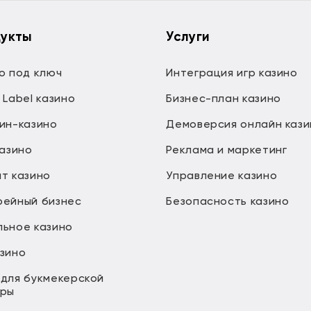
укты
Услуги
о под ключ
Интеграция игр казино
 Label казино
Бизнес-план казино
ин-казино
Демоверсия онлайн кази
казино
Реклама и маркетинг
т казино
Управление казино
рейный бизнес
Безопасность казино
ьное казино
зино
для букмекерской
оры