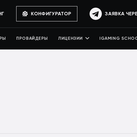
НГ
КОНФИГУРАТОР
ЗАЯВКА ЧЕР
РЫ
ПРОВАЙДЕРЫ
ЛИЦЕНЗИИ
IGAMING SCHO