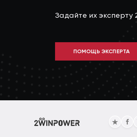
Задайте их эксперту
ПОМОЩЬ ЭКСПЕРТА