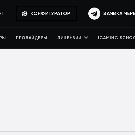
НГ
КОНФИГУРАТОР
ЗАЯВКА ЧЕР
РЫ
ПРОВАЙДЕРЫ
ЛИЦЕНЗИИ
IGAMING SCHO