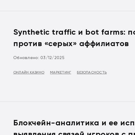
Synthetic traffic и bot farms
против «серых» аффилиатов
Обновлено: 03/12/2025
ОНЛАЙН КАЗИНО
МАРКЕТИНГ
БЕЗОПАСНОСТЬ
Блокчейн-аналитика и ее исп
выявления связей игроков с 