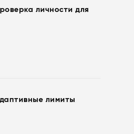
проверка личности для
адаптивные лимиты