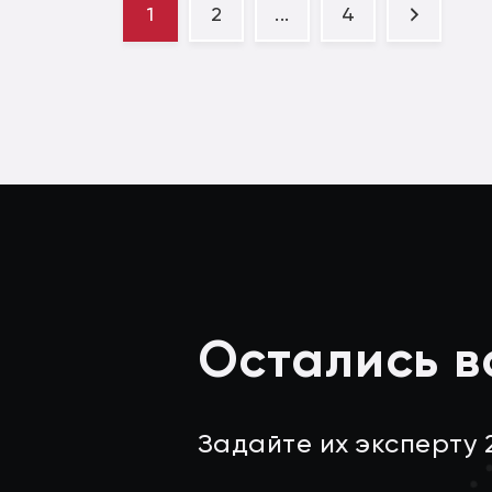
1
2
...
4
Остались 
Задайте их эксперту