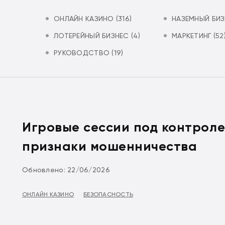
ОНЛАЙН КАЗИНО (316)
НАЗЕМНЫЙ БИЗ
ЛОТЕРЕЙНЫЙ БИЗНЕС (4)
МАРКЕТИНГ (52
РУКОВОДСТВО (19)
Игровые сессии под контроле
признаки мошенничества
Обновлено: 22/06/2026
ОНЛАЙН КАЗИНО
БЕЗОПАСНОСТЬ