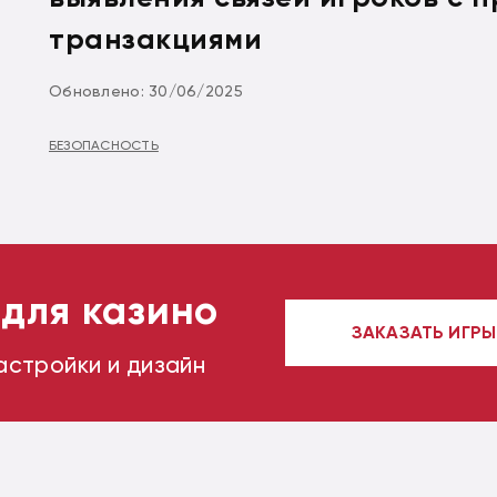
транзакциями
Обновлено: 30/06/2025
БЕЗОПАСНОСТЬ
 для казино
ЗАКАЗАТЬ ИГРЫ
астройки и дизайн