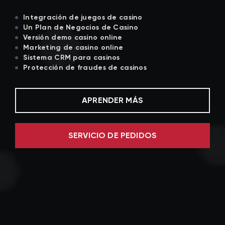
Integración de juegos de casino
Un Plan de Negocios de Casino
Versión demo casino online
Marketing de casino online
Sistema CRM para casinos
Protección de fraudes de casinos
APRENDER MÁS
SERVICIO DE PEDIDOS