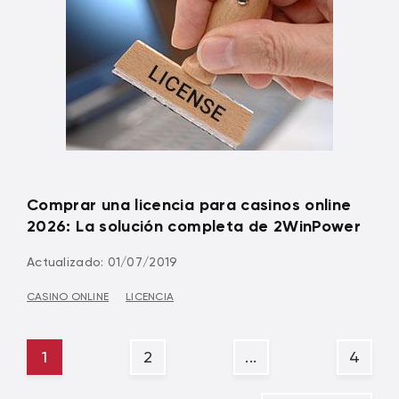
Comprar una licencia para casinos online
2026: La solución completa de 2WinPower
Actualizado: 01/07/2019
CASINO ONLINE
LICENCIA
1
2
...
4