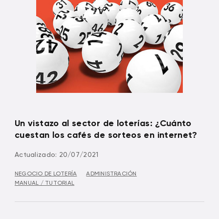
Un vistazo al sector de loterías: ¿Cuánto
cuestan los cafés de sorteos en internet?
Actualizado: 20/07/2021
NEGOCIO DE LOTERÍA
ADMINISTRACIÓN
MANUAL / TUTORIAL