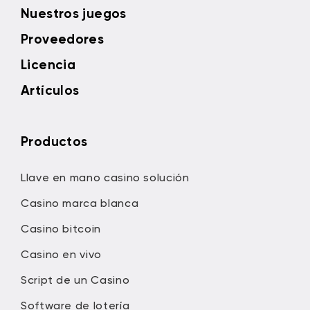
Nuestros juegos
Proveedores
Licencia
Artículos
Productos
Llave en mano casino solución
Сasino marca blanca
Casino bitcoin
Casino en vivo
Script de un Casino
Software de lotería