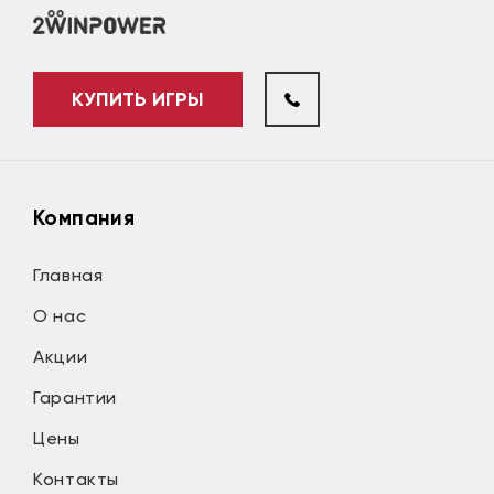
КУПИТЬ ИГРЫ
Компания
Главная
О нас
Акции
Гарантии
Цены
Контакты