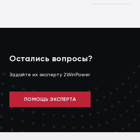
Остались вопросы?
Задайте их эксперту 2WinPower
ПОМОЩЬ ЭКСПЕРТА