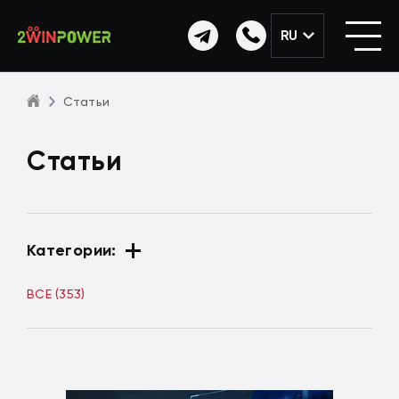
RU
Статьи
Статьи
Категории:
ВСЕ (353)