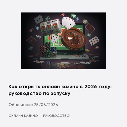
Как открыть онлайн казино в 2026 году:
руководство по запуску
Обновлено: 25/06/2026
ОНЛАЙН КАЗИНО
РУКОВОДСТВО