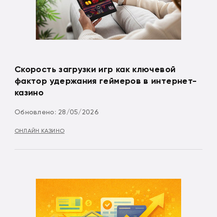
Скорость загрузки игр как ключевой
фактор удержания геймеров в интернет-
казино
Обновлено: 28/05/2026
ОНЛАЙН КАЗИНО