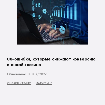
UX-ошибки, которые снижают конверсию
в онлайн казино
Обновлено: 10/07/2026
ОНЛАЙН КАЗИНО
МАРКЕТИНГ