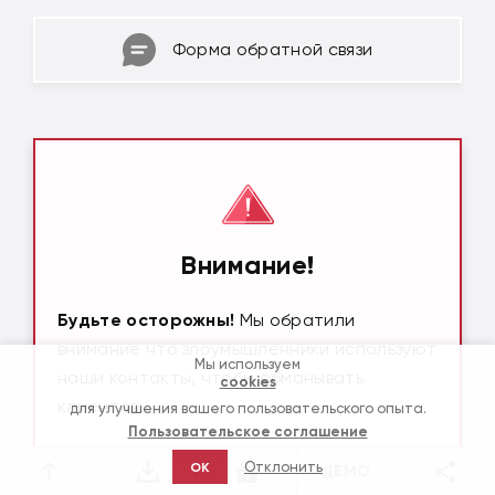
Форма обратной связи
Внимание!
Будьте осторожны!
Мы обратили
внимание что злоумышленники используют
Мы используем
наши контакты, чтобы обманывать
cookies
клиентов.
для улучшения вашего пользовательского опыта.
Пользовательское соглашение
В целях безопасности вводите,
Отклонить
OK
ДЕМО
пожалуйста, только те контактные