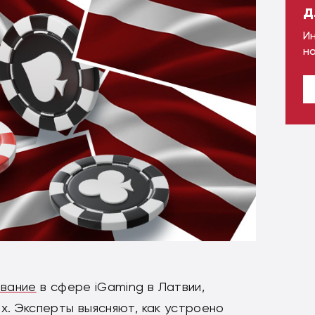
д
И
н
ование
в сфере iGaming в Латвии,
х. Эксперты выясняют, как устроено