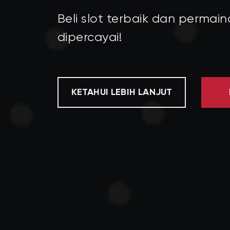
Beli slot terbaik dan permai
dipercayai!
KETAHUI LEBIH LANJUT