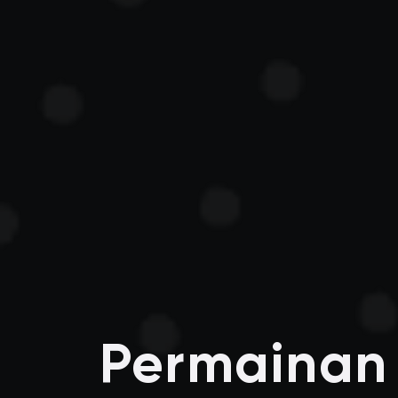
Permainan