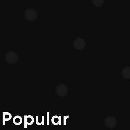
 Popular