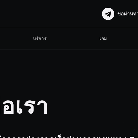
ขอผ่านท
บริการ
เกม
่อเรา