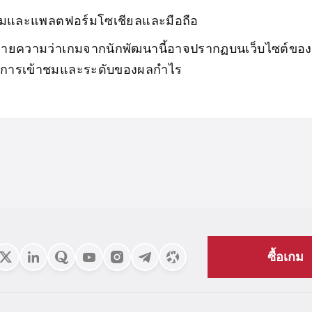
เกมและแพลตฟอร์มโซเชียลและมือถือ
ายความว่าเกมจากนักพัฒนานี้อาจปรากฏบนเว็บไซต์ของค
าณการเข้าชมและระดับของผลกำไร
รโฆษณาและการส่งเสริมการขายมีความสำคัญอย่างมาก
กซอฟต์แวร์คาสิโนของคุณ
ด้วยความช่วยเหลือของระบบจัดการหลังบ้าน คุณจะได้รับข
กี่ยวกับกิจกรรมการดำเนินงาน
รือเช่าซอฟต์แวร์คาสิโนจาก 2winpower แล้วเริ่มทำกำไร
ซื้อเกม
ดย
Andrew Price