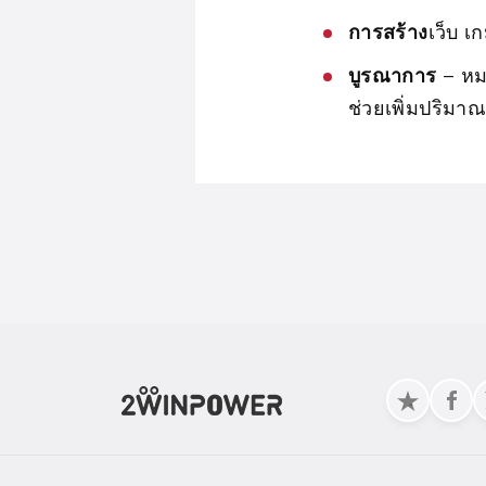
การสร้าง
เว็บ 
บูรณาการ
– หม
ช่วยเพิ่มปริม
โปรโมชั่น
– กา
ทำให้ผู้คนเลือ
การวิเคราะห์
– 
จำเป็นทั้งหมดเ
ซื้อคาสิโนออนไลน์ห
โพสโ