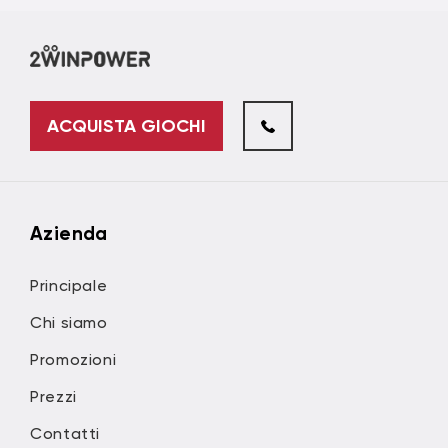
2WinPower offre quattro tipi
di servizi
Creazione
di giochi e piattaforme web, social
ACQUISTA GIOCHI
e mobile
Integrazione
: significa che i giochi di questo
sviluppatore possono comparire sul tuo sito
Azienda
web, il che ti aiuterà ad aumentare il traffico
e il livello di profitto
Principale
Promozione
: Pubblicità e promozione sono
molto importanti per far sì che la gente
Chi siamo
scelga il tuo software casinò tra tutti gli altri
Promozioni
Analytics
: con l’aiuto di un pannello back
Prezzi
office riceverai tutte le informazioni
Contatti
necessarie sulle nostre attività aggiuntive.