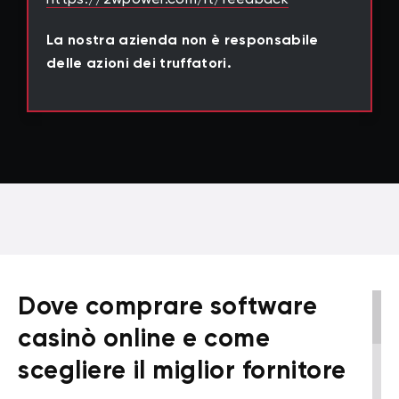
La nostra azienda non è responsabile
delle azioni dei truffatori.
Dove comprare software
casinò online e come
scegliere il miglior fornitore