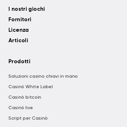
I nostri giochi
Compra o noleggia software per casinò online
Fornitori
da 2WinPower e inizia a ottenere profitto
Licenza
adesso!
Articoli
Andrew Price
Partner di 2WinPower, proprietario di una rete
Prodotti
di casinò.
Soluzioni casino chiavi in mano
Casinò White Label
Casinò bitcoin
Approfitta dei vantaggi della
cooperazione e avvia oggi la tua
Casinò live
attività di gioco con 2WinPower:
Script per Casinò