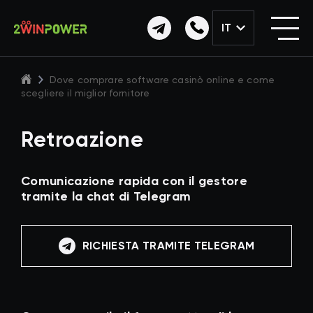
IT
Dove comprare software casinò online e come
scegliere il miglior fornitore
Retroazione
Comunicazione rapida con il gestore
tramite la chat di Telegram
RICHIESTA TRAMITE TELEGRAM