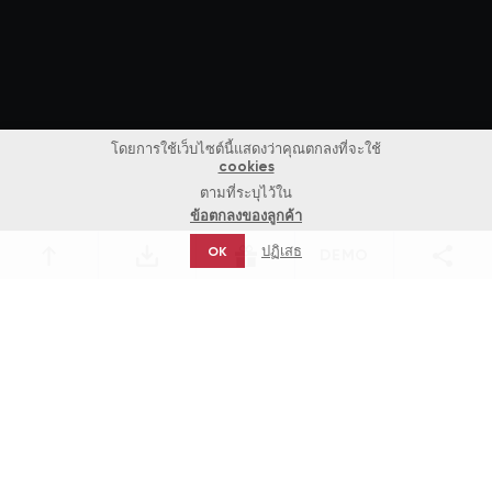
โดยการใช้เว็บไซต์นี้แสดงว่าคุณตกลงที่จะใช้
cookies
ตามที่ระบุไว้ใน
ข้อตกลงของลูกค้า
ปฏิเสธ
OK
DEMO
เกม
ผู้ให้บริการเกม
Top games