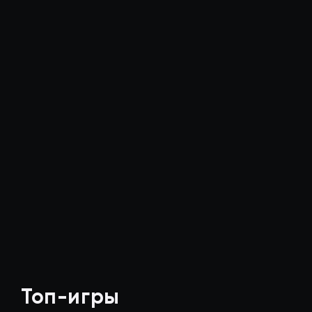
Топ-игры