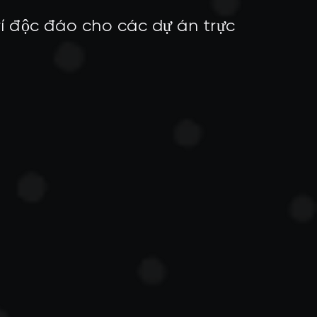
rí độc đáo cho các dự án trực