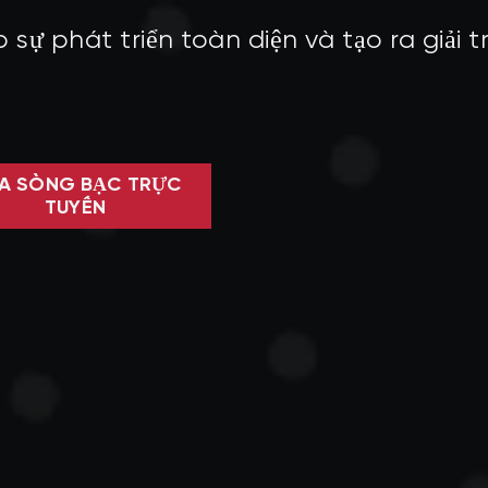
ự phát triển toàn diện và tạo ra giải t
A SÒNG BẠC TRỰC
TUYẾN