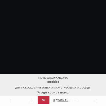
Ми використовуємо
cookies
для покращення вашого користувацького досвіду.
Угода користувача
Відхилити
OK
ДЕМО