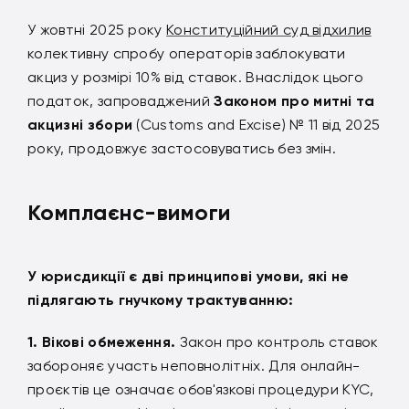
У жовтні 2025 року
Конституційний суд відхилив
колективну спробу операторів заблокувати
акциз у розмірі 10% від ставок. Внаслідок цього
податок, запроваджений
Законом про митні та
акцизні збори
(Customs and Excise) № 11 від 2025
року, продовжує застосовуватись без змін.
Комплаєнс-вимоги
У юрисдикції є дві принципові умови, які не
підлягають гнучкому трактуванню:
Вікові обмеження.
Закон про контроль ставок
забороняє участь неповнолітніх. Для онлайн-
проєктів це означає обов'язкові процедури KYC,