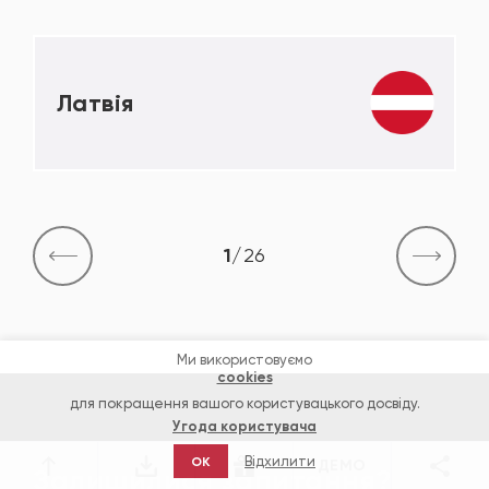
Латвія
1
/
26
Ми використовуємо
cookies
для покращення вашого користувацького досвіду.
Угода користувача
Відхилити
OK
ДЕМО
Залишилися запитання?