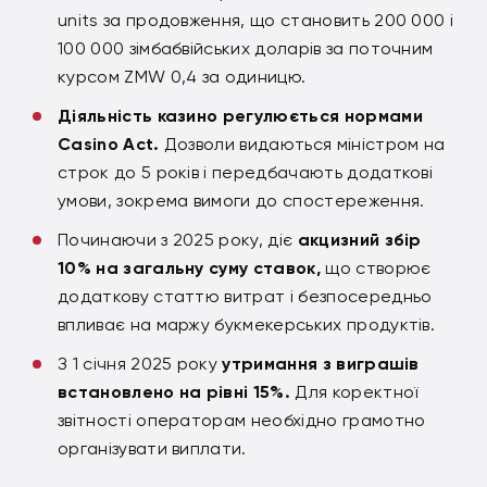
units за продовження, що становить 200 000 і
100 000 зімбабвійських доларів за поточним
курсом ZMW 0,4 за одиницю.
Діяльність казино регулюється нормами
Casino Act.
Дозволи видаються міністром на
строк до 5 років і передбачають додаткові
умови, зокрема вимоги до спостереження.
Починаючи з 2025 року, діє
акцизний збір
10% на загальну суму ставок,
що створює
додаткову статтю витрат і безпосередньо
впливає на маржу букмекерських продуктів.
З 1 січня 2025 року
утримання з виграшів
встановлено на рівні 15%.
Для коректної
звітності операторам необхідно грамотно
організувати виплати.