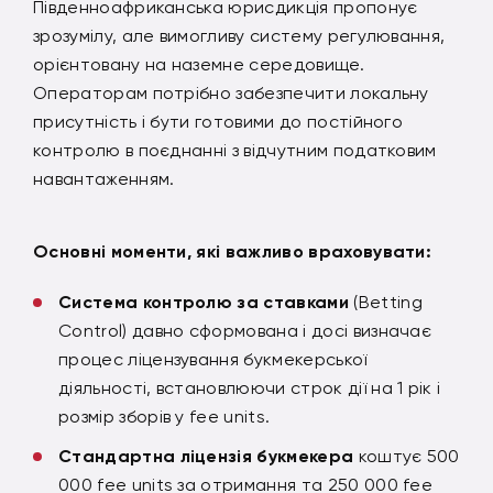
Південноафриканська юрисдикція пропонує
зрозумілу, але вимогливу систему регулювання,
орієнтовану на наземне середовище.
Операторам потрібно забезпечити локальну
присутність і бути готовими до постійного
контролю в поєднанні з відчутним податковим
навантаженням.
Основні моменти, які важливо враховувати:
Система контролю за ставками
(Betting
Control) давно сформована і досі визначає
процес ліцензування букмекерської
діяльності, встановлюючи строк дії на 1 рік і
розмір зборів у fee units.
Стандартна ліцензія букмекера
коштує 500
000 fee units за отримання та 250 000 fee