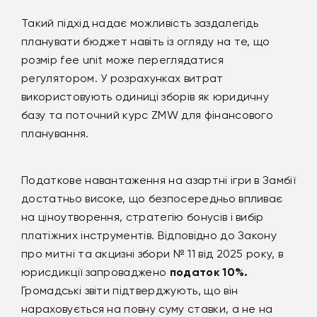
Такий підхід надає можливість заздалегідь
планувати бюджет навіть із огляду на те, що
розмір fee unit може переглядатися
регулятором. У розрахунках витрат
використовують одиниці зборів як юридичну
базу та поточний курс ZMW для фінансового
планування.
Податкове навантаження на азартні ігри в Замбії
достатньо високе, що безпосередньо впливає
на ціноутворення, стратегію бонусів і вибір
платіжних інструментів. Відповідно до Закону
про митні та акцизні збори № 11 від 2025 року, в
юрисдикції запроваджено
податок 10%.
Громадські звіти підтверджують, що він
нараховується на повну суму ставки, а не на