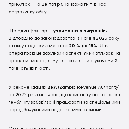
прибуток, і на це потрібно зважати під час
розрахунку обігу.
Ще один фактор —
утримання з виграшів.
Відповідно до законодавства
, з 1 січня 2025 року
ставку податку знижено
з 20 % до 15%.
Для
операторів це важливий аспект, який впливає на
процеси виплат, комунікацію з користувачами й
точність звітності.
У рекомендаціях
ZRA
(Zambia Revenue Authority)
на 2025 рік зазначено, що компанії у ніші ставок і
гемблінгу зобов'язані працювати за спеціальними
передбачуваними податковими схемами.
Стандартна реєстрація податку з доходу чи