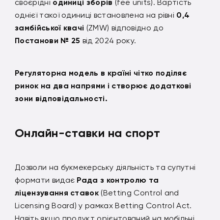
своєрідні
одиниці зборів
(fee units). Вартість
однієї такої одиниці встановлена ​​на рівні
0,4
замбійської квачі
(ZMW) відповідно до
Постанови № 25
від 2024 року.
Регуляторна модель в країні чітко поділяє
ринок на два напрями і створює додаткові
зони відповідальності.
Онлайн-ставки на спорт
Дозволи на букмекерську діяльність та супутні
формати видає
Рада з контролю та
ліцензування ставок
(Betting Control and
Licensing Board) у рамках Betting Control Act.
Навіть якщо продукт орієнтований на мобільні