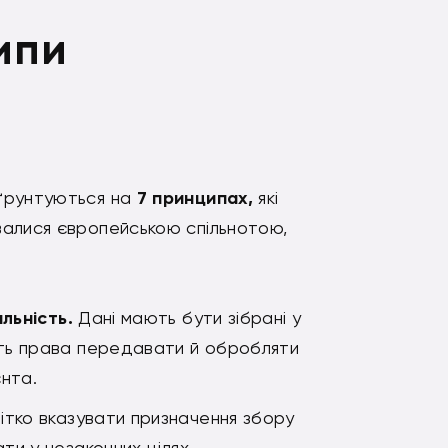
ипи
ґрунтуються на
7 принципах,
які
алися європейською спільнотою,
льність.
Дані мають бути зібрані у
ають права передавати й обробляти
нта.
ітко вказувати призначення збору
ти у незаконних цілях.