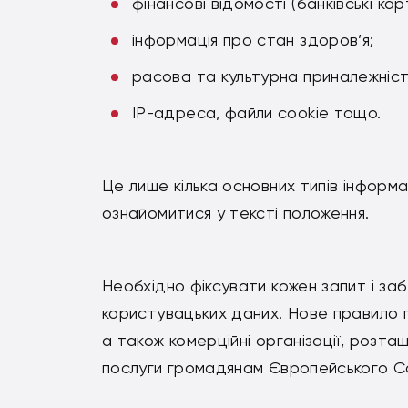
фінансові відомості (банківські кар
інформація про стан здоров’я;
расова та культурна приналежніст
IP-адреса, файли cookie тощо.
Це лише кілька основних типів інформа
ознайомитися у тексті положення.
Необхідно фіксувати кожен запит і за
користувацьких даних. Нове правило п
а також комерційні організації, розташ
послуги громадянам Європейського С