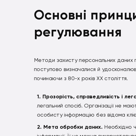
Основні принц
регулювання
Методи захисту персональних даних 
поступово визначалися й удосконалюв
починаючи з 80-х років XX століття.
Прозорість, справедливість і лега
легальний спосіб. Організації не м
особисту інформацію без відома кліє
Мета обробки даних.
Необхідно ч
інформації. Її не можна використовува