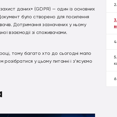
2
захист даних» (GDPR) — один із основних
 Документ було створено для посилення
3
вачів. Дотримання зазначених у ньому
в
ної взаємодії зі споживачами.
4
році, тому багато хто до сьогодні мало
5
 розібратися у цьому питанні і з’ясуємо
к
6
а