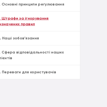
. Основні принципи регулювання
. Штрафи за ігнорування
изначених правил
. Наші зобов’язання
. Сфера відповідальності наших
лієнтів
. Переваги для користувачів