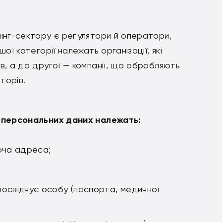
інг-сектору є регулятори й оператори,
ї категорії належать організації, які
, а до другої — компанії, що обробляють
торів.
 персональних даних належать:
оча адреса;
освідчує особу (паспорта, медичної