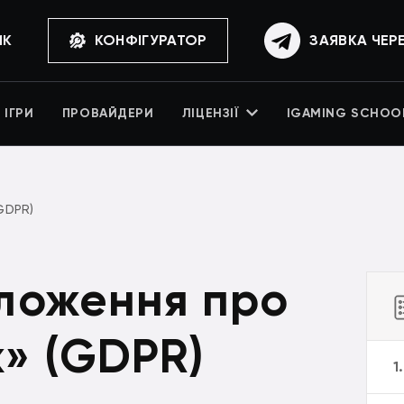
ИК
КОНФІГУРАТОР
ЗАЯВКА ЧЕР
ІГРИ
ПРОВАЙДЕРИ
ЛІЦЕНЗІЇ
IGAMING SCHOO
GDPR)
оложення про
х» (GDPR)
1