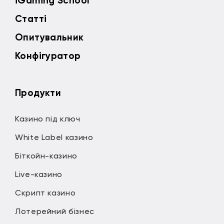
iGaming School
Статті
Опитувальник
Конфігуратор
Продукти
Казино під ключ
White Label казино
Біткойн-казино
Live-казино
Скрипт казино
Лотерейний бізнес