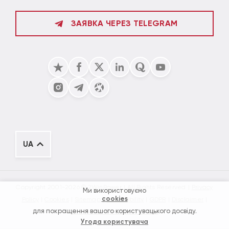
ЗАЯВКА ЧЕРЕЗ TELEGRAM
UA
Copyright 2001-2026 © 2WinPower
All Rights Reserved
Privacy
Ми використовуємо
cookies
Policy
Cookies
Sitemap
Accessibility
GDPR
Disclaimer
для покращення вашого користувацького досвіду.
Terms and Conditions of Use
Угода користувача