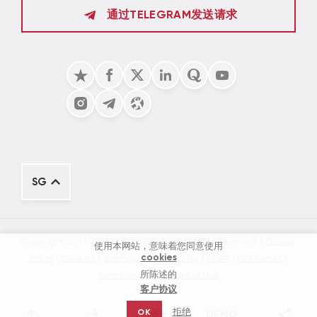
通过TELEGRAM发送请求
SG
Copyright 2001-2026 © 2WinPower
All Rights Reserved
Privacy
使用本网站，意味着您同意使用
cookies
Policy
Cookies
Sitemap
Accessibility
GDPR
Disclaimer
所陈述的
Terms and Conditions of Use
客户协议
拒绝
OK
DEMO