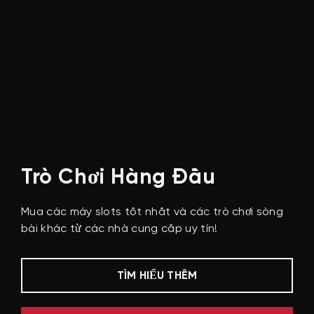
Trò Chơi Hàng Đầu
Mua các máy slots tốt nhất và các trò chơi sòng
bài khác từ các nhà cung cấp uy tín!
TÌM HIỂU THÊM