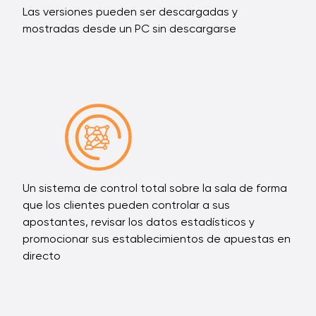
Las versiones pueden ser descargadas y
mostradas desde un PC sin descargarse
Un sistema de control total sobre la sala de forma
que los clientes pueden controlar a sus
apostantes, revisar los datos estadísticos y
promocionar sus establecimientos de apuestas en
directo