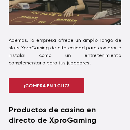
Además, la empresa ofrece un amplio rango de
slots XproGaming de alta calidad para comprar e
instalar como un entretenimiento
complementario para tus jugadores.
¡COMPRA EN 1 CLIC!
Productos de casino en
directo de XproGaming