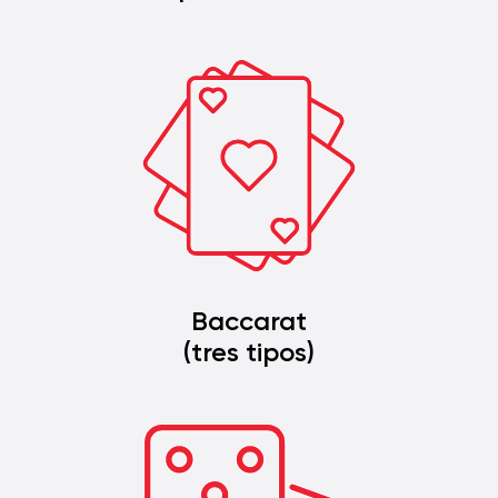
Baccarat
(tres tipos)