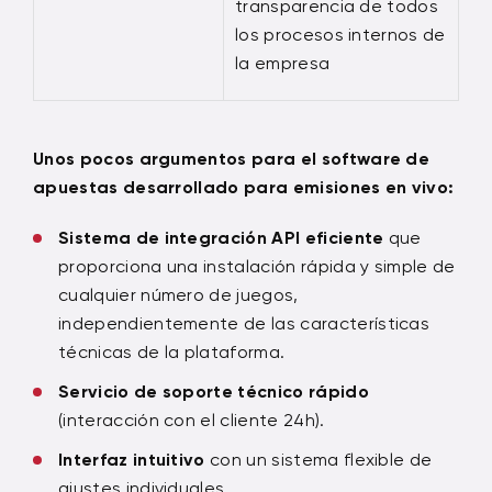
transparencia de todos
los procesos internos de
la empresa
Unos pocos argumentos para el software de
apuestas desarrollado para emisiones en vivo:
Sistema de integración API eficiente
que
proporciona una instalación rápida y simple de
cualquier número de juegos,
independientemente de las características
técnicas de la plataforma.
Servicio de soporte técnico rápido
(interacción con el cliente 24h).
Interfaz intuitivo
con un sistema flexible de
ajustes individuales.