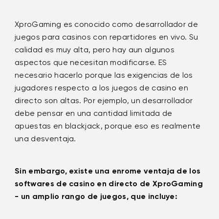
XproGaming es conocido como desarrollador de
juegos para casinos con repartidores en vivo. Su
calidad es muy alta, pero hay aun algunos
aspectos que necesitan modificarse. ES
necesario hacerlo porque las exigencias de los
jugadores respecto a los juegos de casino en
directo son altas. Por ejemplo, un desarrollador
debe pensar en una cantidad limitada de
apuestas en blackjack, porque eso es realmente
una desventaja.
Sin embargo, existe una enrome ventaja de los
softwares de casino en directo de XproGaming
- un amplio rango de juegos, que incluye: