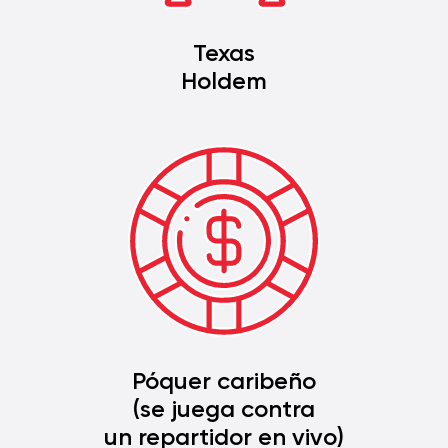
Texas
Holdem
Póquer caribeño
(se juega contra
un repartidor en vivo)