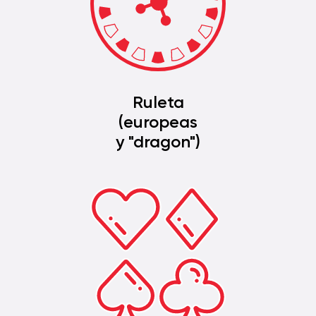
Ruleta
(europeas
y "dragon")