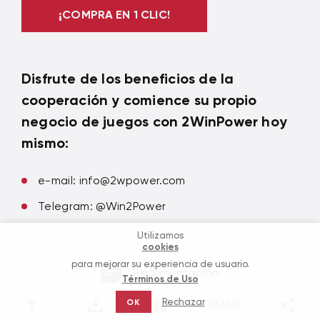
¡COMPRA EN 1 CLIC!
Disfrute de los beneficios de la
cooperación y comience su propio
negocio de juegos con 2WinPower hoy
mismo:
e-mail:
info@2wpower.com
Telegram: @Win2Power
Utilizamos
cookies
para mejorar su experiencia de usuario.
Realimentación
Términos de Uso
Rechazar
OK
DEMO