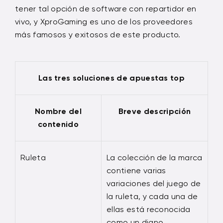
tener tal opción de software con repartidor en
vivo, y XproGaming es uno de los proveedores
más famosos y exitosos de este producto.
Las tres soluciones de apuestas top
Nombre del
Breve descripción
contenido
Ruleta
La colección de la marca
contiene varias
variaciones del juego de
la ruleta, y cada una de
ellas está reconocida
como un digno