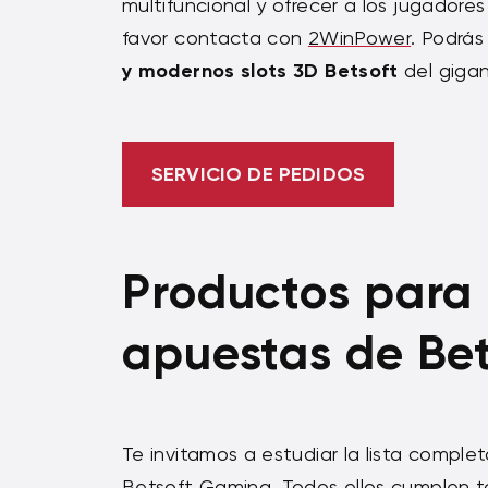
multifuncional y ofrecer a los jugadore
favor contacta con
2WinPower
. Podrá
y modernos slots 3D Betsoft
del gigan
SERVICIO DE PEDIDOS
Productos para
apuestas de Be
Te invitamos a estudiar la lista compl
Betsoft Gaming. Todos ellos cumplen t