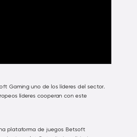
oft Gaming uno de los líderes del sector.
ropeos líderes cooperan con este
una plataforma de juegos Betsoft