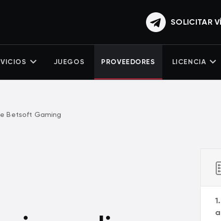
SOLICITAR 
RVICIOS
JUEGOS
PROVEEDORES
LICENCIA
de Betsoft Gaming
1
a