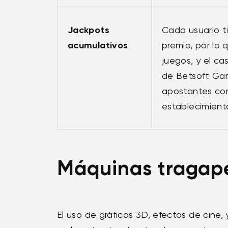
Jackpots
Cada usuario t
acumulativos
premio, por lo 
juegos, y el ca
de Betsoft Gam
apostantes co
establecimient
Máquinas tragape
El uso de gráficos 3D, efectos de cine