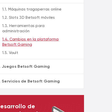
1.1. Máquinas tragaperras online
1.2. Slots 3D Betsoft móviles
1.3. Herramientas para
administración
1.4. Cambios en la plataforma
Betsoft Gaming
1.5. Vault
. Juegos Betsoft Gaming
. Servicios de Betsoft Gaming
esarrollo de