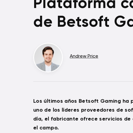
Plataforma c
de Betsoft G
Andrew Price
Los últimos años Betsoft Gaming ha
uno de los líderes proveedores de so
día, el fabricante ofrece servicios de
el campo.