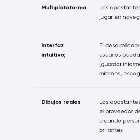
Multiplataforma
Los apostantes
jugar en naveg
Interfaz
El desarrollado
intuitivo;
usuarios pueda
(guardar infor
mínimos, escoge
Dibujos reales
Los apostantes 
el proveedor d
creando persona
brillantes