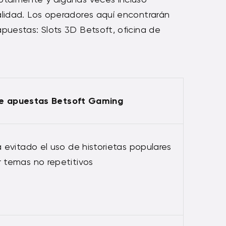
alidad. Los operadores aquí encontrarán
puestas: Slots 3D Betsoft, oficina de
de apuestas Betsoft Gaming
 evitado el uso de historietas populares
 temas no repetitivos