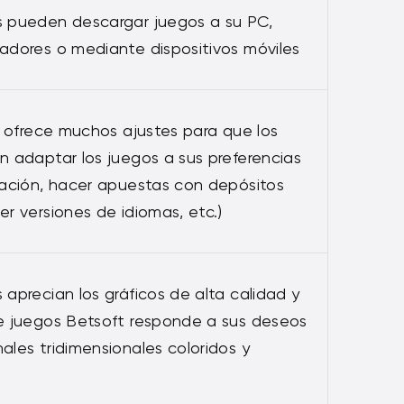
 pueden descargar juegos a su PC,
adores o mediante dispositivos móviles
r ofrece muchos ajustes para que los
n adaptar los juegos a sus preferencias
mación, hacer apuestas con depósitos
r versiones de idiomas, etc.)
aprecian los gráficos de alta calidad y
e juegos Betsoft responde a sus deseos
les tridimensionales coloridos y