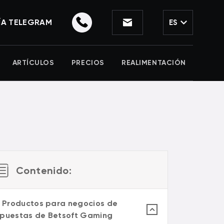
VÍA TELEGRAM
ES
ARTÍCULOS
PRECIOS
REALIMENTACIÓN
Contenido:
. Productos para negocios de
puestas de Betsoft Gaming