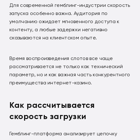
Для современной гемблинг-индустрии скорость
запуска особенно важна. Аудитория по
умолчанию ожидает мгновенного доступа к
контенту, а любые задержки негативно
сказываются на клиентском опыте.
Время воспроизведения слотов все чаще
рассматривается не только как технический
параметр, но и как важная часть конкурентного
преимущества интернет-казино.
Как рассчитывается
скорость загрузки
Гемблинг-платформа анализирует цепочку