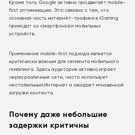
Кроме того, Google активно продвигает mobile-
first оптимизацию. Это связано с тем, что
основная часть интернет-трафика в iGaming
приходит со смартфонов и мобильных
устройств.
Применение mobile-first подхода является
критически важным для сегмента мобильного
гемблинга. Здесь аудитория активно играет
через различные сети, часто использует
нестабильный Интернет и ожидает мгновенной
загрузки контента.
Почему даже небольшие
задержки критичны