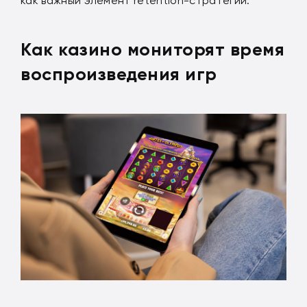
как важный элемент retention-стратегии.
Как казино мониторят время
воспроизведения игр