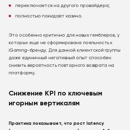
переключается на другого провайдера;
полностью покидает казино.
Это особенно критично для новых гемблеров, у
которых еще не сформирована лояльность к
iGaming-бренду. Для данной клиентской группы
даже единичный негативный опыт способен
снизить вероятность повторного возврата на
платформу.
Снижение KPI по ключевым
игорным вертикалям
Практика показывает, что рост latency