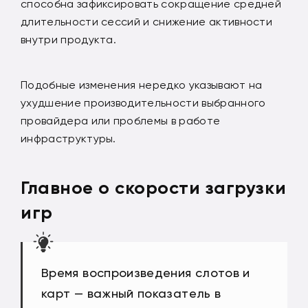
способна зафиксировать сокращение средней
длительности сессий и снижение активности
внутри продукта.
Подобные изменения нередко указывают на
ухудшение производительности выбранного
провайдера или проблемы в работе
инфраструктуры.
Главное о скорости загрузки
игр
Время воспроизведения слотов и
карт — важный показатель в