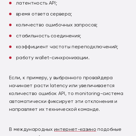
латентность API;
время ответа сервера;
количество ошибочных запросов;
стабильность соединения;
коэффициент частоты переподключений;
работу wallet-синхронизации.
Если, к примеру, у выбранного провайдера
начинает расти latency или увеличивается
количество ошибок API, то monitoring-система
автоматически фиксирует эти отклонения и
направляет их технической команде.
В международных
интернет-казино
подобные