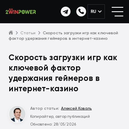
RU
Статьи
Скорость загрузки игр как ключевой
фактор удержания геймеров в интернет-казино
Скорость загрузки игр как
ключевой фактор
удержания геймеров в
интернет-казино
Автор статьи:
Алексей Коваль
Копирайтер, автор публикаций
Обновлено: 28/05/2026