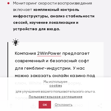
Мониторинг скорости воспроизведения
включает
комплексный контроль
инфраструктуры, анализ стабильности
сессий, изучение локализации и
устройства для входа.
Компания
2WinPower
предлагает
современный и безопасный софт
для гемблинг-индустрии. У нас
можно заказать онлайн казино под
Мы используем
ключ, White Label платформу,
cookies
сертифицированные слоты от
для улучшения вашего пользовательского опыта.
Пользовательское соглашение
топовых
поставщиков
.
Отклонить
OK
ДЕМО