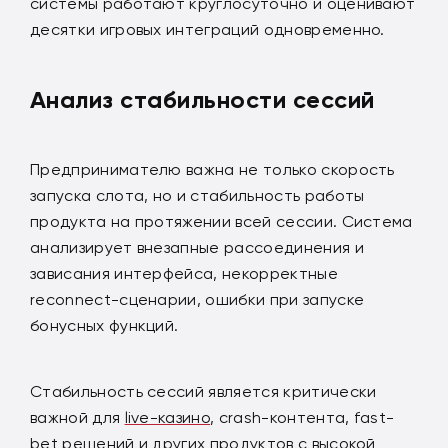
системы работают круглосуточно и оценивают
десятки игровых интеграций одновременно.
Анализ стабильности сессий
Предпринимателю важна не только скорость
запуска слота, но и стабильность работы
продукта на протяжении всей сессии. Система
анализирует внезапные рассоединения и
зависания интерфейса, некорректные
reconnect-сценарии, ошибки при запуске
бонусных функций.
Стабильность сессий является критически
важной для
live-казино
, crash-контента, fast-
bet решений и других продуктов с высокой