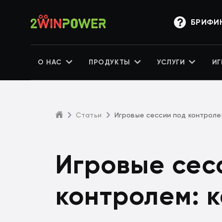
БРИФИ
О НАС
ПРОДУКТЫ
УСЛУГИ
ИГ
Статьи
Игровые сессии под контроле
Игровые сес
контролем: к