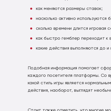
как меняются размеры ставок;
насколько активно используются б
сколько времени длится игровая с
как быстро гемблер переходит к 
какие действия выполняются до и
Подобная информация помогает сфор
каждого посетителя платформы. Со в
какой стиль игры является нормальным
действия, наоборот, выглядят необыч
Стоит также отметить, что многие м