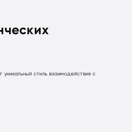
нческих
 уникальный стиль взаимодействия с