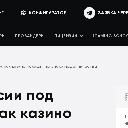
НГ
КОНФИГУРАТОР
ЗАЯВКА ЧЕР
РЫ
ПРОВАЙДЕРЫ
ЛИЦЕНЗИИ
IGAMING SCHO
м: как казино находят признаки мошенничества
сии под
ак казино
1
и