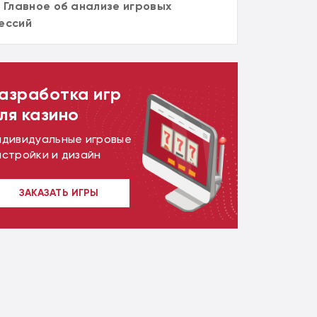
. Главное об анализе игровых
ессий
азработка игр
ля казино
ндивидуальные игровые
астройки и дизайн
ЗАКАЗАТЬ ИГРЫ