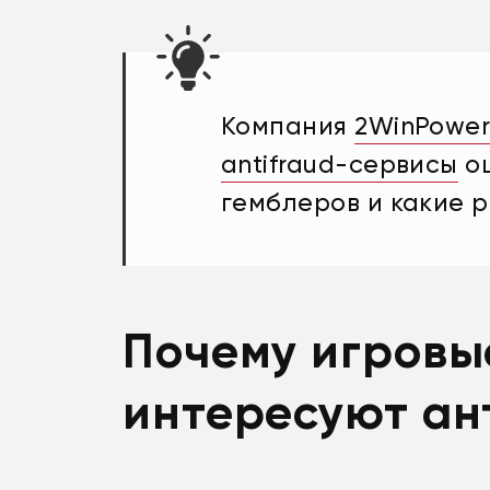
Компания
2WinPowe
antifraud-сервисы
оц
гемблеров и какие р
Почему игровы
интересуют а