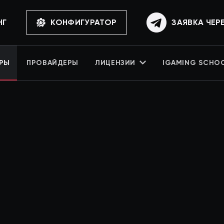
НГ
КОНФИГУРАТОР
ЗАЯВКА ЧЕР
РЫ
ПРОВАЙДЕРЫ
ЛИЦЕНЗИИ
IGAMING SCHO