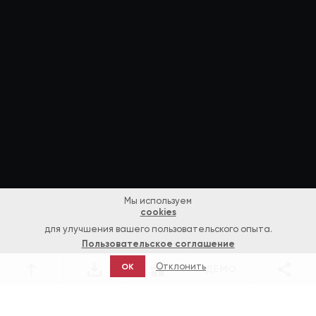
Мы используем
cookies
для улучшения вашего пользовательского опыта.
Пользовательское соглашение
Отклонить
OK
ДЕМО
Игры
Dragon Tiger — лайв-игра от