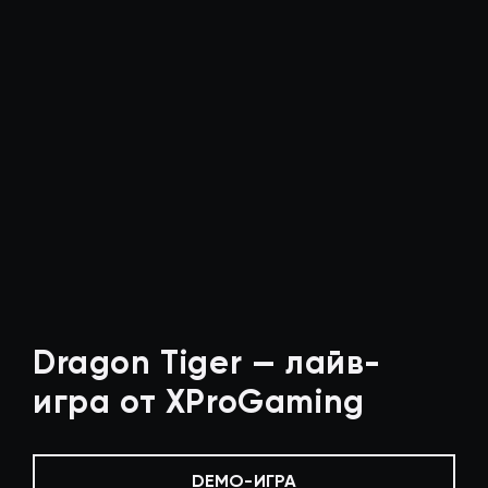
Dragon Tiger — лайв-
игра от XProGaming
DEMO-ИГРА