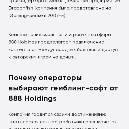
провайдер организовал дочернее предприятие
Dragonfish (компания была представлена на
iGaming-рынке в 2007-м).
Комплектация скриптов и игровых платформ
888 Holdings предполагает подключение
контента от международных брендов и доступ
к авторским играм на деньги.
Почему операторы
выбирают гемблинг-софт от
888 Holdings
Компания гордится своими достижениями:
партнерская сеть разработчика расширяется