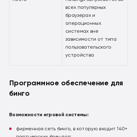
всех популярных
браузерах и
операционных
системах вне
зависимости от типа
пользовательского
устройства
Программное обеспечение для
бинго
Возможности игровой системы:
фирменная сеть бинго, в которую входит 140+
партнерских брендов;