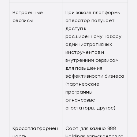
Встроенные
При заказе платформы
сервисы
оператор получает
доступ к
расширенному набору
административных
инструментов и
внутренним сервисам
для повышения
эффективности бизнеса
(партнерские
программы,
финансовые
агрегаторы, другое)
Кроссплатформен
Софт для казино 888
ность
Holdings запускается во