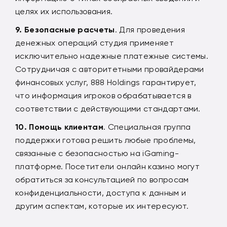
целях их использования.
Безопасные расчеты
. Для проведения
денежных операций студия применяет
исключительно надежные платежные системы.
Сотрудничая с авторитетными провайдерами
финансовых услуг, 888 Holdings гарантирует,
что информация игроков обрабатывается в
соответствии с действующими стандартами.
Помощь клиентам
. Специальная группа
поддержки готова решить любые проблемы,
связанные с безопасностью на iGaming-
платформе. Посетители онлайн казино могут
обратиться за консультацией по вопросам
конфиденциальности, доступа к данным и
другим аспектам, которые их интересуют.