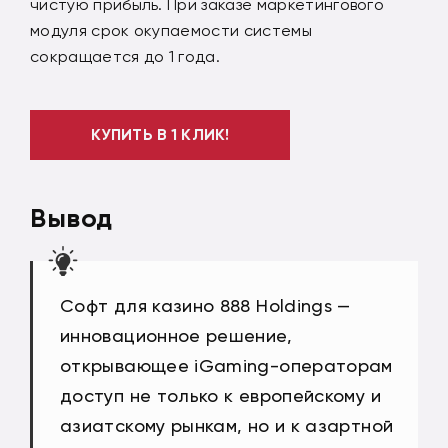
чистую прибыль. При заказе маркетингового
модуля срок окупаемости системы
сокращается до 1 года.
КУПИТЬ В 1 КЛИК!
Вывод
Софт для казино 888 Holdings —
инновационное решение,
открывающее iGaming-операторам
доступ не только к европейскому и
азиатскому рынкам, но и к азартной