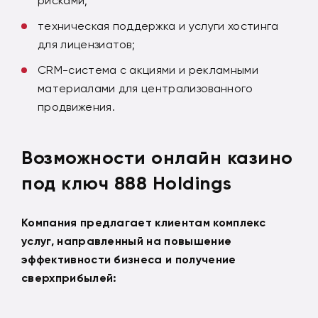
рисками;
техническая поддержка и услуги хостинга
для лицензиатов;
CRM-система с акциями и рекламными
материалами для централизованного
продвижения.
Возможности онлайн казино
под ключ 888 Holdings
Компания предлагает клиентам комплекс
услуг, направленный на повышение
эффективности бизнеса и получение
сверхприбылей: