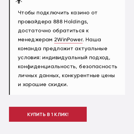
Чтобы подключить казино от
провайдера 888 Holdings,
достаточно обратиться к
менеджерам
2WinPower
. Наша
команда предложит актуальные
условия: индивидуальный подход,
конфиденциальность, безопасность
личных данных, конкурентные цены
и хорошие скидки.
КУПИТЬ В 1 КЛИК!