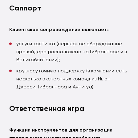
Саппорт
Клиентское сопровождение включает:
услуги хостинга (серверное оборудование
провайдера расположено на Гибралтаре и в
Великобритании);
круглосуточную поддержку (в компании есть
несколько экспертных команд из Нью-
Джерси, Гибралтара и Антигуа).
Ответственная игра
Функции инструментов для организации
прозрачного и честного гемблинга: