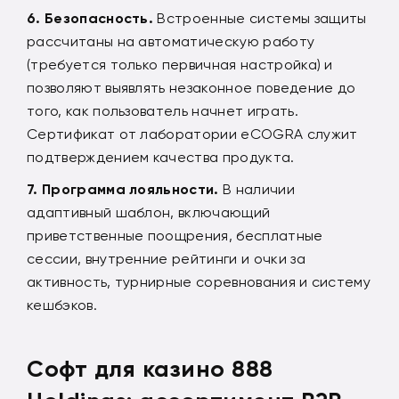
Безопасность.
Встроенные системы защиты
рассчитаны на автоматическую работу
(требуется только первичная настройка) и
позволяют выявлять незаконное поведение до
того, как пользователь начнет играть.
Сертификат от лаборатории eCOGRA служит
подтверждением качества продукта.
Программа лояльности.
В наличии
адаптивный шаблон, включающий
приветственные поощрения, бесплатные
сессии, внутренние рейтинги и очки за
активность, турнирные соревнования и систему
кешбэков.
Софт для казино 888