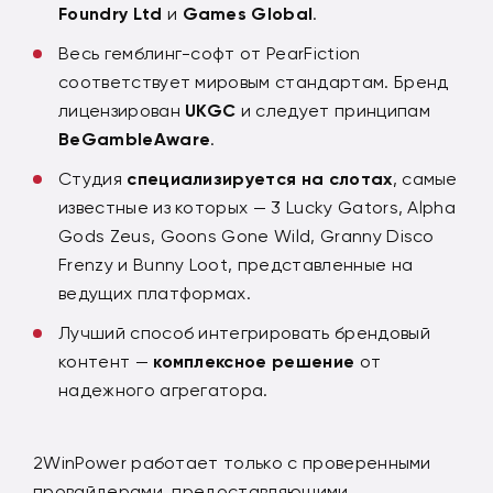
Foundry
Ltd
и
Games
Global
.
Весь гемблинг-софт от PearFiction
соответствует мировым стандартам. Бренд
лицензирован
UKGC
и следует принципам
BeGambleAware
.
Студия
специализируется на слотах
, самые
известные из которых — 3 Lucky Gators, Alpha
Gods Zeus, Goons Gone Wild, Granny Disco
Frenzy и Bunny Loot, представленные на
ведущих платформах.
Лучший способ интегрировать брендовый
контент —
комплексное решение
от
надежного агрегатора.
2WinPower работает только с проверенными
провайдерами, предоставляющими