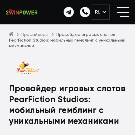
RU
Провайдеры
Провайдер игровых слотов
PearFiction Studios: мобильный гемблинг с уникальными
механиками
Провайдер игровых слотов
PearFiction Studios:
мобильный гемблинг с
уникальными механиками