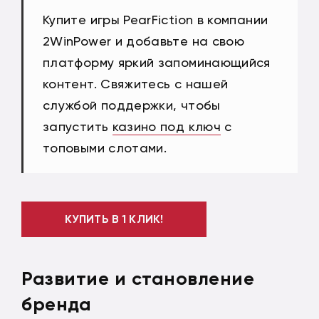
Купите игры PearFiction в компании
2WinPower и добавьте на свою
платформу яркий запоминающийся
контент. Свяжитесь с нашей
службой поддержки, чтобы
запустить
казино под ключ
с
топовыми слотами.
КУПИТЬ В 1 КЛИК!
Развитие и становление
бренда