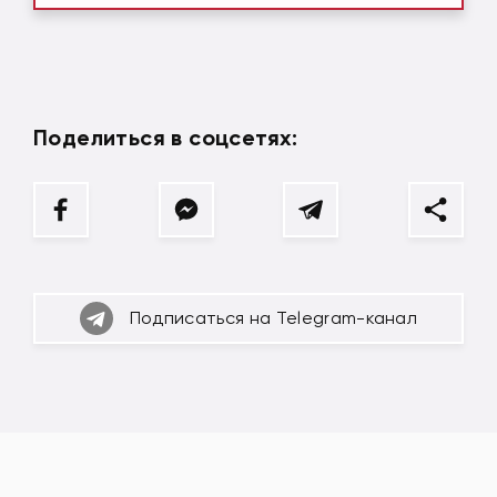
Поделиться в соцсетях:
Подписаться на Telegram-канал