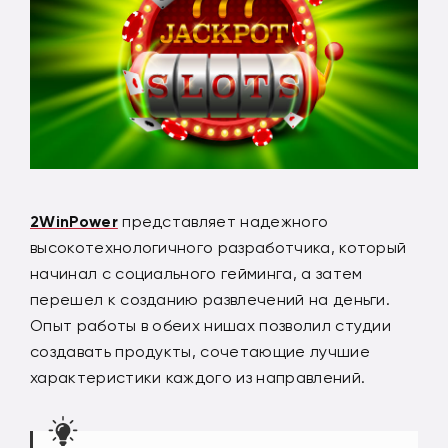
2WinPower
представляет надежного
высокотехнологичного разработчика, который
начинал с социального гейминга, а затем
перешел к созданию развлечений на деньги.
Опыт работы в обеих нишах позволил студии
создавать продукты, сочетающие лучшие
характеристики каждого из направлений.