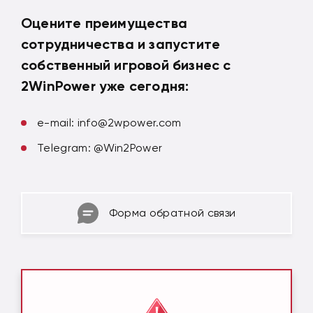
Оцените преимущества
сотрудничества и запустите
собственный игровой бизнес с
2WinPower уже сегодня:
e-mail:
info@2wpower.com
Telegram: @Win2Power
Форма обратной связи