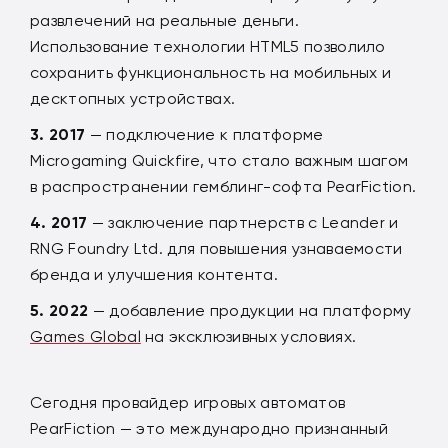
развлечений на реальные деньги.
Использование технологии HTML5 позволило
сохранить функциональность на мобильных и
десктопных устройствах.
2017
— подключение к платформе
Microgaming Quickfire, что стало важным шагом
в распространении гемблинг-софта PearFiction.
2017
— заключение партнерств с Leander и
RNG Foundry Ltd. для повышения узнаваемости
бренда и улучшения контента.
20
22
— добавление продукции на платформу
Games Global
на эксклюзивных условиях.
Сегодня провайдер игровых автоматов
PearFiction — это международно признанный