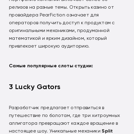
релизов на разные темы. Открыть казино от
провайдера PearFiction означает для
операторов получить доступ к продуктам с
оригинальными механиками, продуманной
математикой и ярким дизайном, который
привлекает широкую аудиторию.
Самые популярные слоты студии:
3 Lucky Gators
Разработчик предлагает отправиться в
путешествие по болотам, где три хитроумных
аллигатора превращают каждое вращение в
настоящее шоу. Уникальные механики
Split