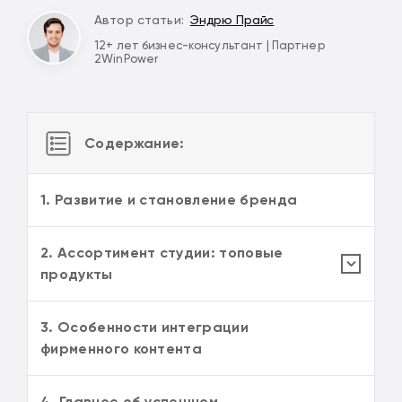
Автор статьи:
Эндрю Прайс
12+ лет бизнес-консультант | Партнер
2WinPower
Содержание:
1. Развитие и становление бренда
2. Ассортимент студии: топовые
продукты
3. Особенности интеграции
фирменного контента
4. Главное об успешном