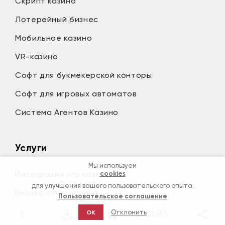
Скрипт казино
Лотерейный бизнес
Мобильное казино
VR-казино
Софт для букмекерской конторы
Софт для игровых автоматов
Система Агентов Казино
Услуги
Мы используем
Интеграция игр казино
cookies
для улучшения вашего пользовательского опыта.
Бизнес-план казино
Пользовательское соглашение
Демоверсия онлайн казино
Отклонить
OK
ДЕМО