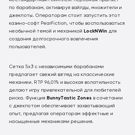
по барабанам, активируя вайлды, множители и
джекпоты. Операторам стоит запустить этот
казино-софт PearFiction, чтобы воспользоваться
необычной темой и механикой
LockNWin
для
создания долгосрочного вовлечения
пользователей.
Сетка 5x3 с независимыми барабанами
предлагает свежий взгляд на классические
механики. RTP 96,01% и высокая волатильность
делают игру привлекательной для любителей
риска. Функция
BunnyTastic
Zones
в сочетании
с джекпотом обеспечивает захватывающий
опыт, предлагая операторам эффектные и
насыщенные механиками решения.