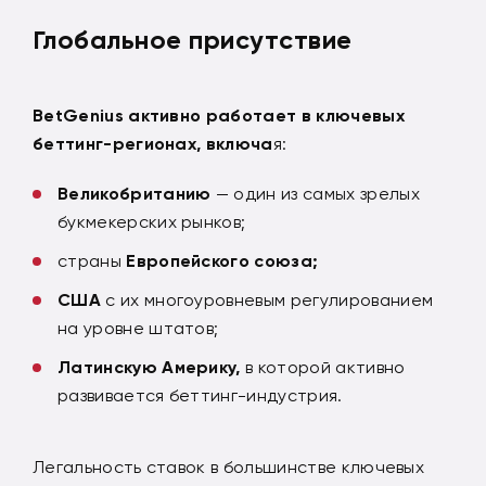
Глобальное присутствие
BetGenius активно работает в ключевых
беттинг-регионах, включа
я:
Великобританию
— один из самых зрелых
букмекерских рынков;
страны
Европейского союза;
США
с их многоуровневым регулированием
на уровне штатов;
Латинскую Америку,
в которой активно
развивается беттинг-индустрия.
Легальность ставок в большинстве ключевых