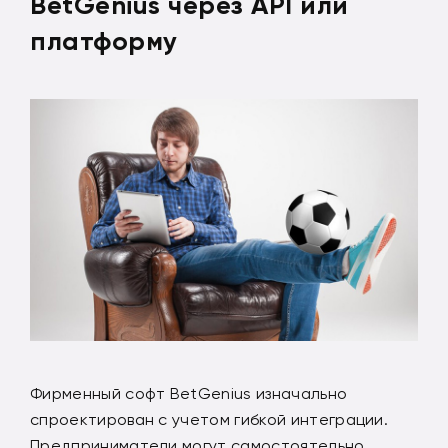
BetGenius через API или
платформу
Фирменный софт BetGenius изначально
спроектирован с учетом гибкой интеграции.
Предприниматели могут самостоятельно