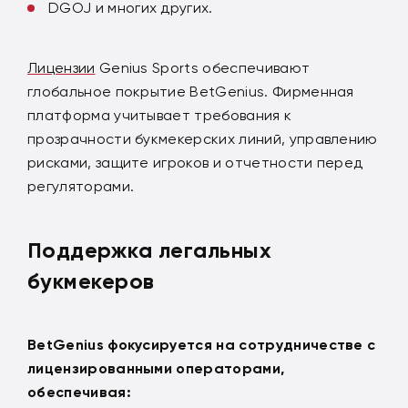
DGOJ и многих других.
Лицензии
Genius Sports обеспечивают
глобальное покрытие BetGenius. Фирменная
платформа учитывает требования к
прозрачности букмекерских линий, управлению
рисками, защите игроков и отчетности перед
регуляторами.
Поддержка легальных
букмекеров
BetGenius фокусируется на сотрудничестве с
лицензированными операторами,
обеспечивая: