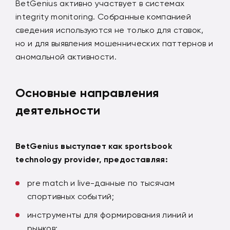
BetGenius активно участвует в системах
integrity monitoring. Собранные компанией
сведения используются не только для ставок,
но и для выявления мошеннических паттернов и
аномальной активности.
Основные направления
деятельности
BetGenius выступает как sportsbook
technology provider, предоставляя:
pre match и live-данные по тысячам
спортивных событий;
инструменты для формирования линий и
рынков;