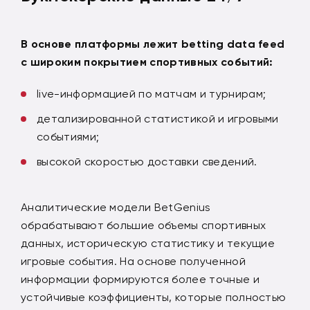
В основе платформы лежит betting data feed
с широким покрытием спортивных событий:
live-информацией по матчам и турнирам;
детализированной статистикой и игровыми
событиями;
высокой скоростью доставки сведений.
Аналитические модели BetGenius
обрабатывают большие объемы спортивных
данных, историческую статистику и текущие
игровые события. На основе полученной
информации формируются более точные и
устойчивые коэффициенты, которые полностью