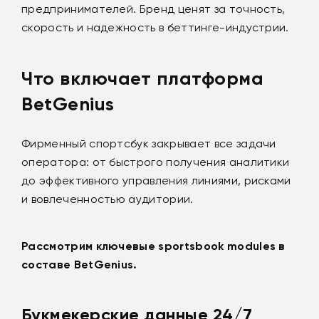
предпринимателей. Бренд ценят за точность,
скорость и надежность в беттинге-индустрии.
Что включает платформа
BetGenius
Фирменный спортсбук закрывает все задачи
оператора: от быстрого получения аналитики
до эффективного управления линиями, рисками
и вовлеченностью аудитории.
Рассмотрим ключевые sportsbook modules в
составе BetGenius.
Букмекерские данные 24/7