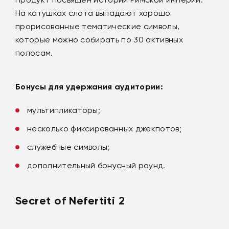
На катушках слота выпадают хорошо
прорисованные тематические символы,
которые можно собирать по 30 активных
полосам.
Бонусы для удержания аудитории:
мультипликаторы;
несколько фиксированных джекпотов;
служебные символы;
дополнительный бонусный раунд.
Secret of Nefertiti 2