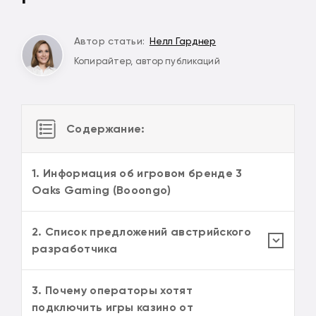
Автор статьи:
Нелл Гарднер
Копирайтер, автор публикаций
Содержание:
1. Информация об игровом бренде 3
Oaks Gaming (Booongo)
2. Список предложений австрийского
разработчика
3. Почему операторы хотят
подключить игры казино от