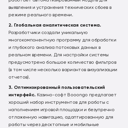
выявления и устранения технических сбоев в
режиме реального времени.
Глобальная аналитическая система.
Разработчики создали уникальную
многокомпонентную программу для обработки
и глубокого анализа потоковых данных в
реальном времени. Для настройки системы
предусмотрено большое количество фильтров
(в том числе несколько вариантов визуализации
отчетов).
Оптимизированный пользовательский
интерфейс.
Казино-софт Booongo предлагает
хороший набор инструментов для работы с
наполнением игровой площадки и безупречно
отлаженную навигацию, адаптированную для
работы через десктопные и мобильные