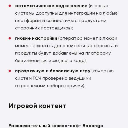
автоматическое подключение
(игровые
системы доступны для интеграции на любые
платформы и совместимы с продуктами
сторонних поставщиков);
гибкие настройки
(оператор может в любой
момент заказать дополнительные сервисы, и
продукты будут добавлены на платформу
без изменения исходного кода);
прозрачную и безопасную игру
(качество
систем ГСЧ проверено ведущими
отраслевыми лабораториями).
Игровой контент
Развлекательный казино-софт Booongo