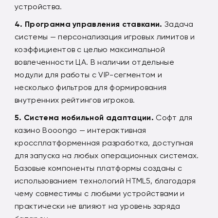
устройства.
Программа управления ставками.
Задача
системы — персонализация игровых лимитов и
коэффициентов с целью максимальной
вовлеченности ЦА. В наличии отдельные
модули для работы с VIP-сегментом и
несколько фильтров для формирования
внутренних рейтингов игроков.
Система мобильной адаптации.
Софт для
казино Booongo — интерактивная
кроссплатформенная разработка, доступная
для запуска на любых операционных системах.
Базовые компоненты платформы созданы с
использованием технологий HTML5, благодаря
чему совместимы с любыми устройствами и
практически не влияют на уровень заряда