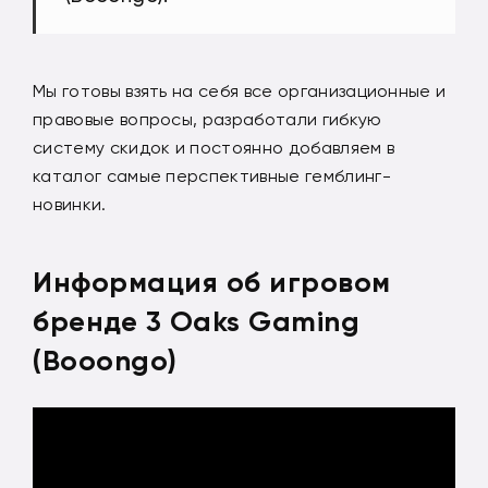
Мы готовы взять на себя все организационные и
правовые вопросы, разработали гибкую
систему скидок и постоянно добавляем в
каталог самые перспективные гемблинг-
новинки.
Информация об игровом
бренде 3 Oaks Gaming
(Booongo)