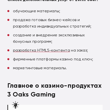
обучающие материалы;
продажа готовых бизнес-кейсов и
разработка индивидуальных стратегий;
создание и внедрение эксклюзивных
бонусных программ;
разработка HTML5-контента
на заказ;
фирменные платформы казино под ключ;
маркетинговые материалы.
Главное о казино-продуктах
3 Oaks Gaming