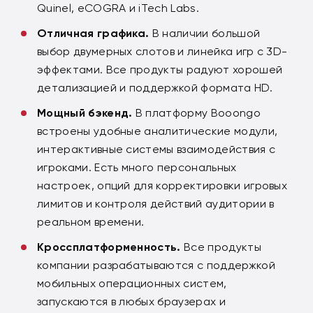
Quinel, eCOGRA и iTech Labs.
Отличная графика.
В наличии большой
выбор двумерных слотов и линейка игр с 3D-
эффектами. Все продукты радуют хорошей
детализацией и поддержкой формата HD.
Мощный бэкенд.
В платформу Booongo
встроены удобные аналитические модули,
интерактивные системы взаимодействия с
игроками. Есть много персональных
настроек, опций для корректировки игровых
лимитов и контроля действий аудитории в
реальном времени.
Кроссплатформенность.
Все продукты
компании разрабатываются с поддержкой
мобильных операционных систем,
запускаются в любых браузерах и