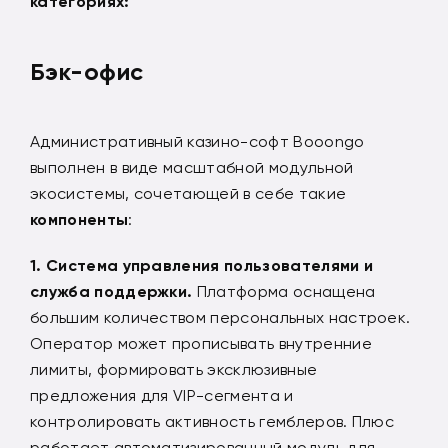
категориях:
Бэк-офис
Административный казино-софт Booongo
выполнен в виде масштабной модульной
экосистемы, сочетающей в себе такие
компоненты
:
Система управления пользователями и
служба поддержки.
Платформа оснащена
большим количеством персональных настроек.
Оператор может прописывать внутренние
лимиты, формировать эксклюзивные
предложения для VIP-сегмента и
контролировать активность гемблеров. Плюс
работает автоматизированный модуль для