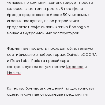
человек, но компания демонстрирует просто
колоссальные темпы роста. В портфеле
бренда представлено более 50 уникальных
игровых продуктов, плюс разработчик
предлагает софт онлайн казино Booongo с
мощной внутренней инфраструктурой.
Фирменные продукты проходят обязательную
сертификацию в лабораториях Quinel, eCOGRA
и iTech Labs. Работа провайдера
контролируется регуляторами
Кюрасао
и
Мальты
.
Качество брендовых решений по достоинству
оценили крупные отраслевые предприятия.