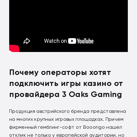
Почему операторы хотят
подключить игры казино от
провайдера 3 Oaks Gaming
Продукция австрийского бренда представлена
на многих крупных игровых площадках. Причем
фирменный гемблинг-софт от Booongo нашел
отклик не только у европейской аудитории, но