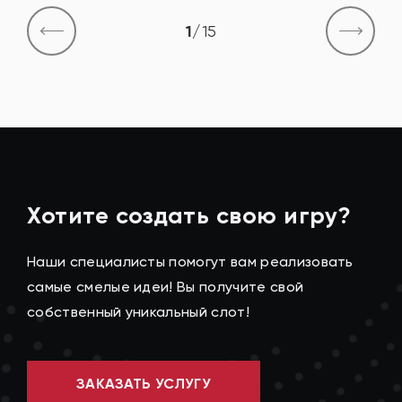
1
/
15
Хотите создать свою игру?
Наши специалисты помогут вам реализовать
самые смелые идеи! Вы получите свой
собственный уникальный слот!
ЗАКАЗАТЬ УСЛУГУ