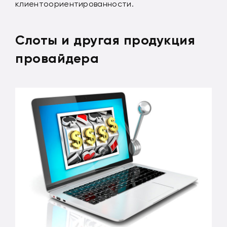
клиентоориентированности.
Слоты и другая продукция
провайдера