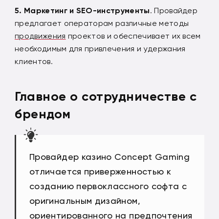
Маркетинг и SEO-инструменты
. Провайдер
предлагает операторам различные методы
продвижения
проектов и обеспечивает их всем
необходимым для привлечения и удержания
клиентов.
Главное о сотрудничестве с
брендом
Провайдер казино Concept Gaming
отличается приверженностью к
созданию первоклассного софта с
оригинальным дизайном,
ориентированного на предпочтения