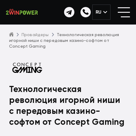
RU
Провайдеры
Технологическая революция
игорной ниши с передовым казино-софтом от
Concept Gaming
Технологическая
революция игорной ниши
с передовым казино-
софтом от Concept Gaming