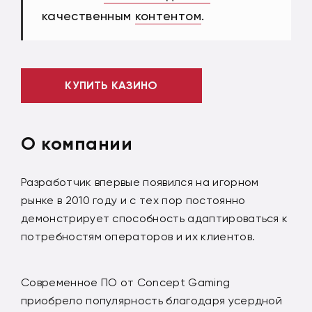
качественным
контентом
.
КУПИТЬ КАЗИНО
О компании
Разработчик впервые появился на игорном
рынке в 2010 году и с тех пор постоянно
демонстрирует способность адаптироваться к
потребностям операторов и их клиентов.
Современное ПО от Concept Gaming
приобрело популярность благодаря усердной