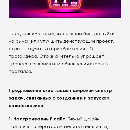
Предпринимателям, желающим быстро выйти
на рынок или улучшить действующий проект,
стоит подумать о приобретении ПО
провайдера. Это значительно упрощает
процесс создания или обновления игорных
порталов.
Предложение охватывает широкий спектр
задач, связанных с созданием и запуском
онлайн казино
:
Настраиваемый сайт
. Гибкий дизайн
позволяет операторам менять внешний вид