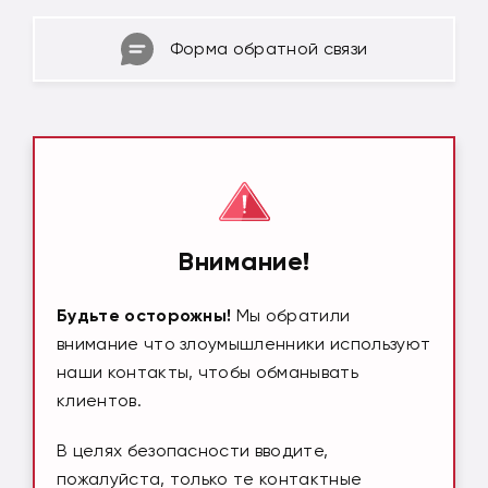
Форма обратной связи
Внимание!
Будьте осторожны!
Мы обратили
внимание что злоумышленники используют
наши контакты, чтобы обманывать
клиентов.
В целях безопасности вводите,
пожалуйста, только те контактные