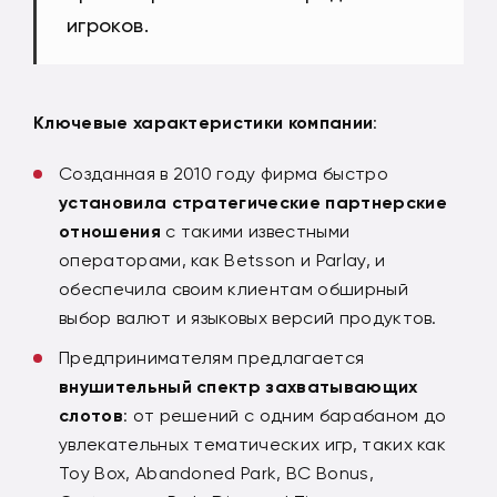
игроков.
Ключевые характеристики компании
:
Созданная в 2010 году фирма быстро
установила стратегические партнерские
отношения
с такими известными
операторами, как Betsson и Parlay, и
обеспечила своим клиентам обширный
выбор валют и языковых версий продуктов.
Предпринимателям предлагается
внушительный спектр захватывающих
слотов
: от решений с одним барабаном до
увлекательных тематических игр, таких как
Toy Box, Abandoned Park, BC Bonus,