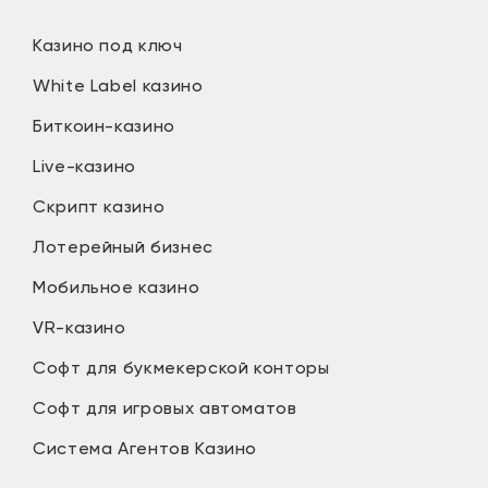
Казино под ключ
White Label казино
Биткоин-казино
Live-казино
Скрипт казино
Лотерейный бизнес
Мобильное казино
VR-казино
Софт для букмекерской конторы
Софт для игровых автоматов
Система Агентов Казино