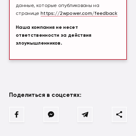
данные, которые опубликованы на
странице
https://2wpower.com/feedback
Наша компания не несет
ответственности за действия
злоумышленников.
Поделиться в соцсетях: