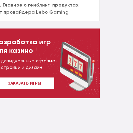
. Главное о гемблинг-продуктах
т провайдера Lebo Gaming
азработка игр
ля казино
ндивидуальные игровые
астройки и дизайн
ЗАКАЗАТЬ ИГРЫ