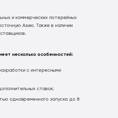
ьных и коммерческих лотерейных
сточную Азию. Также в наличии
оставщиков.
меет несколько особенностей:
 разработки с интересными
дополнительных ставок;
тью одновременного запуска до 8