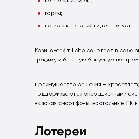
настольные игры;
карты;
несколько версий видеопокера.
Казино-софт Lebo сочетает в себе в
графику и богатую бонусную програм
Преимущество решения — кроссплат
поддерживаются операционными сист
включая смартфоны, настольные ПК и
Лотереи