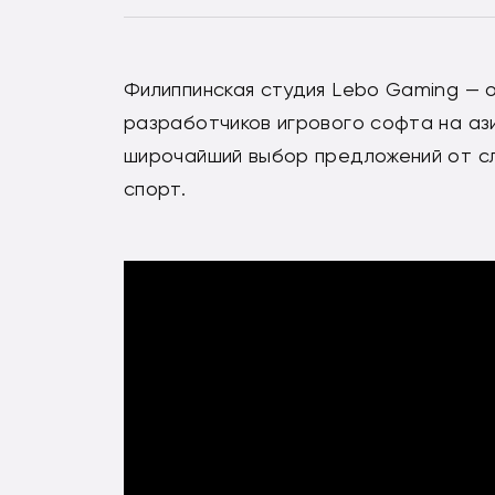
Филиппинская студия Lebo Gaming — о
разработчиков игрового софта на ази
широчайший выбор предложений от сл
спорт.