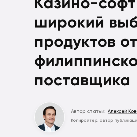
Казино-софт
широкий выб
продуктов о
филиппинско
поставщика
Автор статьи:
Алексей Ков
Копирайтер, автор публикац