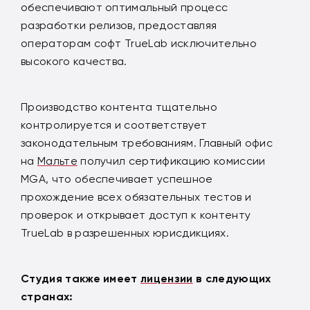
обеспечивают оптимальный процесс
разработки релизов, предоставляя
операторам софт TrueLab исключительно
высокого качества.
Производство контента тщательно
контролируется и соответствует
законодательным требованиям. Главный офис
на
Мальте
получил сертификацию комиссии
MGA, что обеспечивает успешное
прохождение всех обязательных тестов и
проверок и открывает доступ к контенту
TrueLab в разрешенных юрисдикциях.
Студия также имеет
лицензии
в следующих
странах: