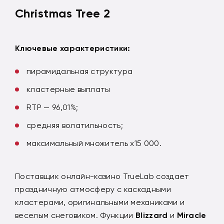
Christmas Tree 2
Ключевые характеристики:
пирамидальная структура
кластерные выплаты
RTP — 96,01%;
средняя волатильность;
максимальный множитель x15 000.
Поставщик онлайн-казино TrueLab создает
праздничную атмосферу с каскадными
кластерами, оригинальными механиками и
веселым снеговиком. Функции
Blizzard
и
Miracle