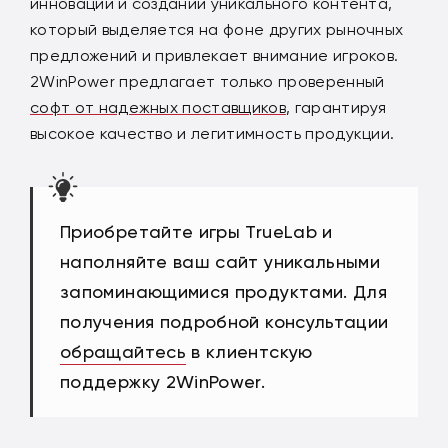
инноваций и создании уникального контента,
который выделяется на фоне других рыночных
предложений и привлекает внимание игроков.
2WinPower предлагает только проверенный
софт от надежных поставщиков
, гарантируя
высокое качество и легитимность продукции.
Приобретайте игры TrueLab и
наполняйте ваш сайт уникальными
запоминающимися продуктами. Для
получения подробной консультации
обращайтесь
в клиентскую
поддержку 2WinPower.