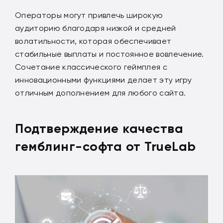
Операторы могут привлечь широкую
аудиторию благодаря низкой и средней
волатильности, которая обеспечивает
стабильные выплаты и постоянное вовлечение.
Сочетание классического геймплея с
инновационными функциями делает эту игру
отличным дополнением для любого сайта.
Подтверждение качества
гемблинг-софта от TrueLab