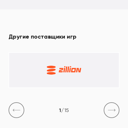
Другие поставщики игр
1
/
15