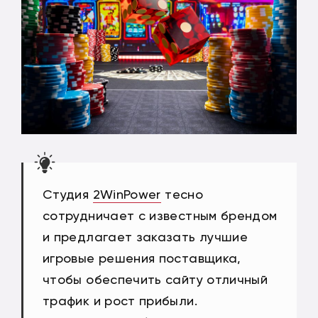
Студия
2WinPower
тесно
сотрудничает с известным брендом
и предлагает заказать лучшие
игровые решения поставщика,
чтобы обеспечить сайту отличный
трафик и рост прибыли.