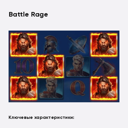
Battle Rage
Ключевые характеристики: