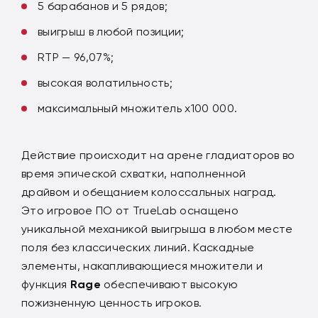
5 барабанов и 5 рядов;
выигрыш в любой позиции;
RTP — 96,07%;
высокая волатильность;
максимальный множитель х100 000.
Действие происходит на арене гладиаторов во
время эпической схватки, наполненной
драйвом и обещанием колоссальных наград.
Это игровое ПО от TrueLab оснащено
уникальной механикой выигрыша в любом месте
поля без классических линий. Каскадные
элементы, накапливающиеся множители и
функция
Rage
обеспечивают высокую
пожизненную ценность игроков.