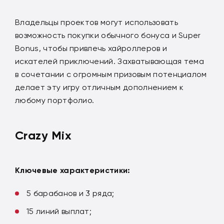
Владельцы проектов могут использовать
возможность покупки обычного бонуса и Super
Bonus, чтобы привлечь хайроллеров и
искателей приключений. Захватывающая тема
в сочетании с огромным призовым потенциалом
делает эту игру отличным дополнением к
любому портфолио.
Crazy Mix
Ключевые характеристики:
5 барабанов и 3 ряда;
15 линий выплат;