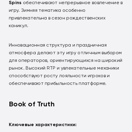
Spins
обеспечивают непрерывное вовлечение в
игру. Зимняя тематика особенно
привлекательна в сезон рождественских
каникул.
Инновационная структура и праздничная
атмосфера делают эту игру отличным выбором
для операторов, ориентирующихся на широкий
рынок. Высокий RTP и увлекательные механики
способствуют росту лояльности игроков и
обеспечивают прибыльность платформе.
Book of Truth
Ключевые характеристики: