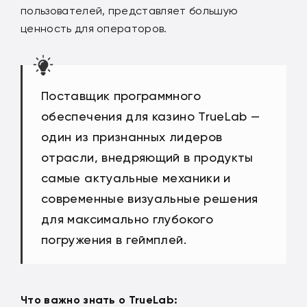
пользователей, представляет большую
ценность для операторов.
Поставщик программного
обеспечения для казино TrueLab —
один из признанных лидеров
отрасли, внедряющий в продукты
самые актуальные механики и
современные визуальные решения
для максимально глубокого
погружения в геймплей.
Что важно знать о TrueLab: