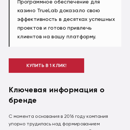
Программное обеспечение для
казино TrueLab доказало свою
эффективность в десятках успешных
проектов и готово привлечь
клиентов на вашу платформу.
КУПИТЬ В 1 КЛИК!
Ключевая информация о
бренде
С момента основания в 2016 году компания
упорно трудилась над формированием