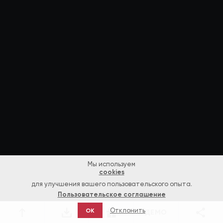
Мы используем
cookies
для улучшения вашего пользовательского опыта.
Пользовательское соглашение
Отклонить
OK
ДЕМО