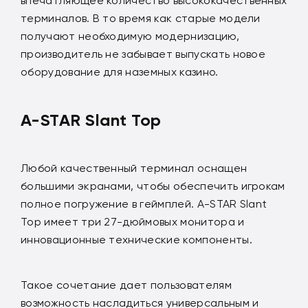
впечатляющее количество высококачественных
терминалов. В то время как старые модели
получают необходимую модернизацию,
производитель не забывает выпускать новое
оборудование для наземных казино.
A-STAR Slant Top
Любой качественный терминал оснащен
большими экранами, чтобы обеспечить игрокам
полное погружение в геймплей. A-STAR Slant
Top имеет три 27-дюймовых монитора и
инновационные технические компоненты.
Такое сочетание дает пользователям
возможность насладиться универсальным и