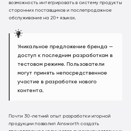
возможность интегрировать в систему продукты
сторонних поставщиков и послепродажное
обслуживание на 20+ языках.
Уникальное предложение бренда —
доступ к последним разработкам в
тестовом режиме. Пользователи
могут принять непосредственное
участие в разработке нового
контента.
Почти 30-летний опыт разработки игорной
продукции позволил Ainsworth создать