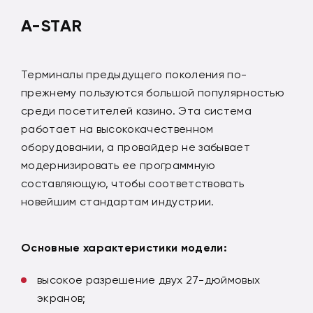
A-STAR
Терминалы предыдущего поколения по-
прежнему пользуются большой популярностью
среди посетителей казино. Эта система
работает на высококачественном
оборудовании, а провайдер не забывает
модернизировать ее программную
составляющую, чтобы соответствовать
новейшим стандартам индустрии.
Основные характеристики модели:
высокое разрешение двух 27-дюймовых
экранов;