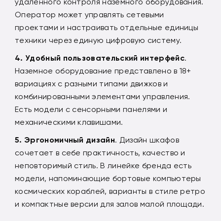
удаленного контроля наземного оборудования.
Оператор может управлять сетевыми
проектами и настраивать отдельные единицы
техники через единую цифровую систему.
Удобный пользовательский интерфейс
.
Наземное оборудование представлено в 18+
вариациях с разными типами движков и
комбинированными элементами управления.
Есть модели с сенсорными панелями и
механическими клавишами.
Эргономичный дизайн
. Дизайн шкафов
сочетает в себе практичность, качество и
неповторимый стиль. В линейке бренда есть
модели, напоминающие бортовые компьютеры
космических кораблей, варианты в стиле ретро
и компактные версии для залов малой площади.