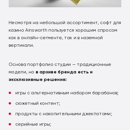
Несмотря на небольшой ассортимент, софт для
казино Ainsworth пользуется хорошим спросом
как в онлайн-сегменте, так и в наземной
вертикали.
Основа портфолио студии — традиционные
модели, но
в архиве бренда есть и
эксклюзивные решения:
игры с альтернативным набором барабанов;
сюжетный контент;
продукты с накопительными джекпотами;
серийные игры;