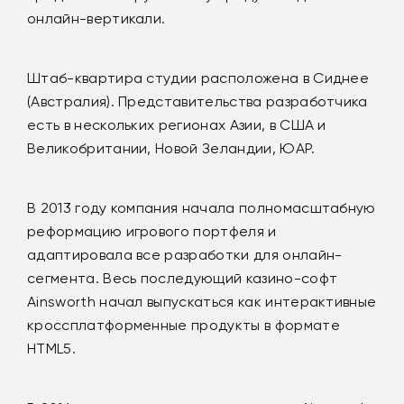
онлайн-вертикали.
Штаб-квартира студии расположена в Сиднее
(Австралия). Представительства разработчика
есть в нескольких регионах Азии, в США и
Великобритании, Новой Зеландии, ЮАР.
В 2013 году компания начала полномасштабную
реформацию игрового портфеля и
адаптировала все разработки для онлайн-
сегмента. Весь последующий казино-софт
Ainsworth начал выпускаться как интерактивные
кроссплатформенные продукты в формате
HTML5.