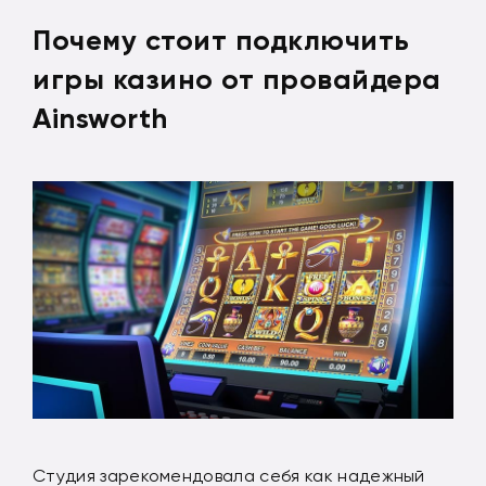
Почему стоит подключить
игры казино от провайдера
Ainsworth
Студия зарекомендовала себя как надежный