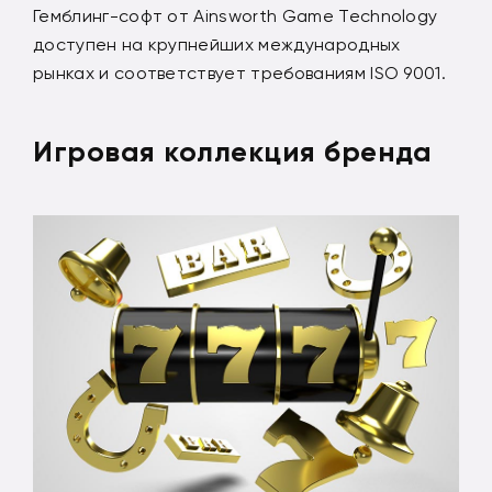
Гемблинг-софт от Ainsworth Game Technology
доступен на крупнейших международных
рынках и соответствует требованиям ISO 9001.
Игровая коллекция бренда