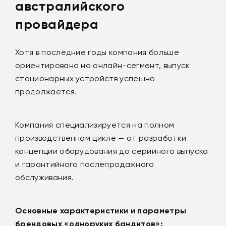
австралийского
провайдера
Хотя в последние годы компания больше
ориентирована на онлайн-сегмент, выпуск
стационарных устройств успешно
продолжается.
Компания специализируется на полном
производственном цикле — от разработки
концепции оборудования до серийного выпуска
и гарантийного послепродажного
обслуживания.
Основные характеристики и параметры
брендовых «одноруких бандитов»: