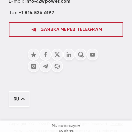
E-mail:
info@2wpower.com
Тел:
+1 814 526 6197
ЗАЯВКА ЧЕРЕЗ TELEGRAM
RU
Copyright 2001-2026 © 2WinPower
All Rights Reserved
Privacy
Мы используем
cookies
Policy
Cookies
Sitemap
Accessibility
GDPR
Disclaimer