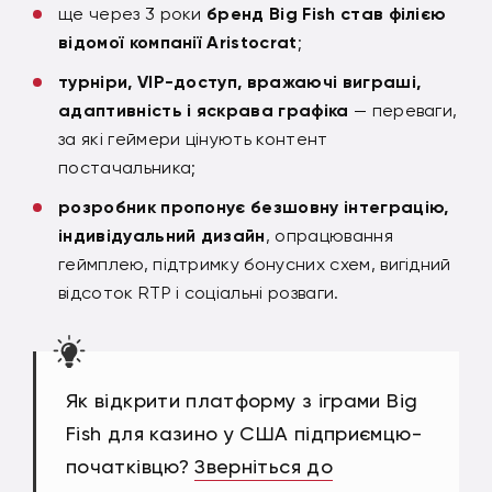
ще через 3 роки
бренд Big Fish став філією
відомої компанії Aristocrat
;
турніри, VIP-доступ, вражаючі виграші,
адаптивність і яскрава графіка
— переваги,
за які геймери цінують контент
постачальника;
розробник пропонує безшовну інтеграцію,
індивідуальний дизайн
, опрацювання
геймплею, підтримку бонусних схем, вигідний
відсоток RTP і соціальні розваги.
Як відкрити платформу з іграми Big
Fish для казино у США підприємцю-
початківцю?
Зверніться до