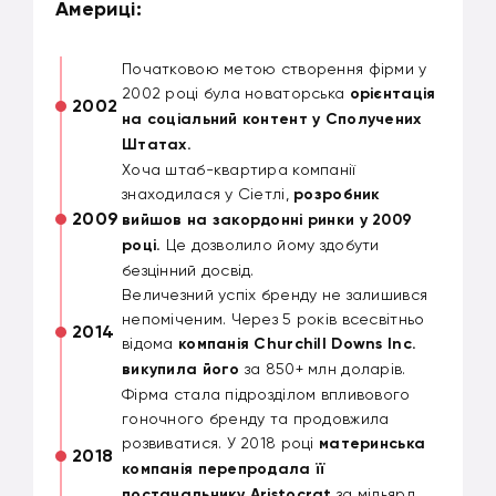
Америці:
Початковою метою створення фірми у
2002 році була новаторська
орієнтація
2002
на соціальний контент у Сполучених
Штатах.
Хоча штаб-квартира компанії
знаходилася у Сіетлі,
розробник
2009
вийшов на закордонні ринки у 2009
році.
Це дозволило йому здобути
безцінний досвід.
Величезний успіх бренду не залишився
непоміченим. Через 5 років всесвітньо
2014
відома
компанія Churchill Downs Inc.
викупила його
за 850+ млн доларів.
Фірма стала підрозділом впливового
гоночного бренду та продовжила
розвиватися. У 2018 році
материнська
2018
компанія перепродала її
постачальнику Aristocrat
за мільярд