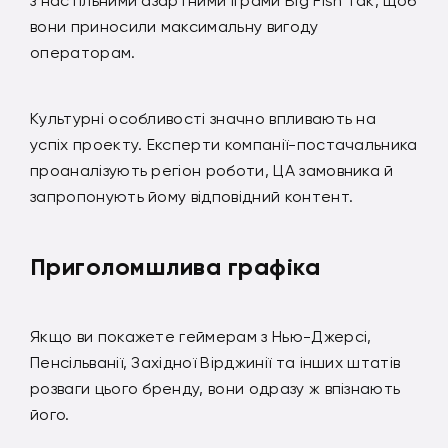
з настільними азартними іграми Big Fish так, щоб
вони приносили максимальну вигоду
операторам.
Культурні особливості значно впливають на
успіх проекту. Експерти компанії-постачальника
проаналізують регіон роботи, ЦА замовника й
запропонують йому відповідний контент.
Приголомшлива графіка
Якщо ви покажете геймерам з Нью-Джерсі,
Пенсільванії, Західної Вірджинії та інших штатів
розваги цього бренду, вони одразу ж впізнають
його.