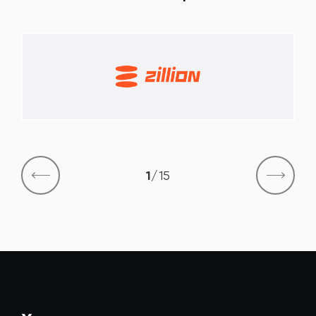
1
/
15