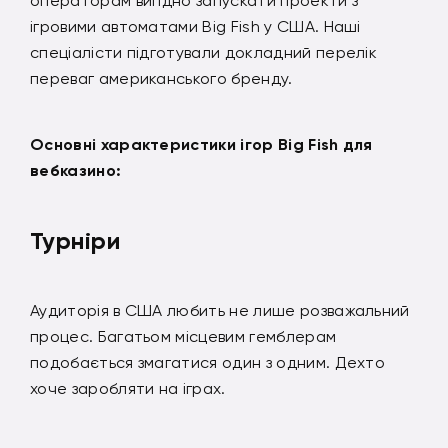
операторам вигідно запускати проекти з
ігровими автоматами Big Fish у США. Наші
спеціалісти підготували докладний перелік
переваг американського бренду.
Основні характеристики ігор Big Fish для
вебказино:
Турніри
Аудиторія в США любить не лише розважальний
процес. Багатьом місцевим гемблерам
подобається змагатися один з одним. Дехто
хоче заробляти на іграх.