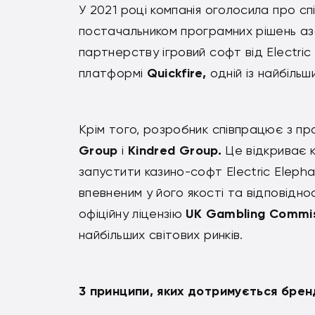
У 2021 році компанія оголосила про с
постачальником програмних рішень аза
партнерству ігровий софт від Electric
платформі
Quickfire,
одній із найбільши
Крім того, розробник співпрацює з п
Group
і
Kindred Group.
Це відкриває 
запустити казино-софт Electric Eleph
впевненим у його якості та відповідно
офіційну ліцензію
UK Gambling Commis
найбільших світових ринків.
3 принципи, яких дотримується брен