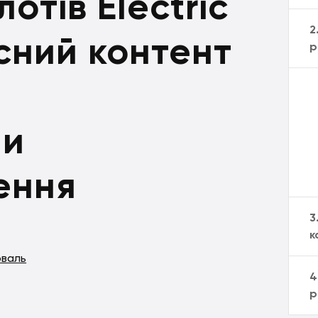
отів Electric
2
існий контент
р
ми
ення
3
к
оваль
4
р