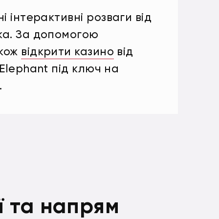
 інтерактивні розваги від
ка. За допомогою
акож
відкрити казино
від
Elephant під ключ на
.
ї та напрям