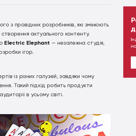
Р
о з провідних розробників, які змінюють
д
а створення актуального контенту.
Ін
но
Electric Elephant
— незалежна студія,
н
озробки ігор.
ртів із різних галузей, завдяки чому
шення. Такий підхід робить продукти
диторії в усьому світі.