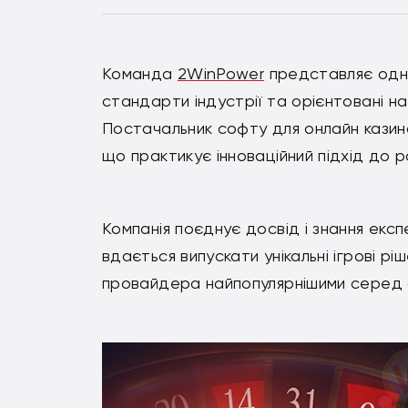
Команда
2WinPower
представляє одног
стандарти індустрії та орієнтовані н
Постачальник софту для онлайн кази
що практикує інноваційний підхід до р
Компанія поєднує досвід і знання експе
вдається випускати унікальні ігрові рі
провайдера найпопулярнішими серед ау