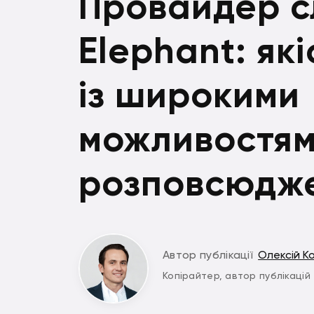
Провайдер сл
Elephant: як
із широкими
можливостя
розповсюдж
Автор публікації
Олексій К
Копірайтер, автор публікацій