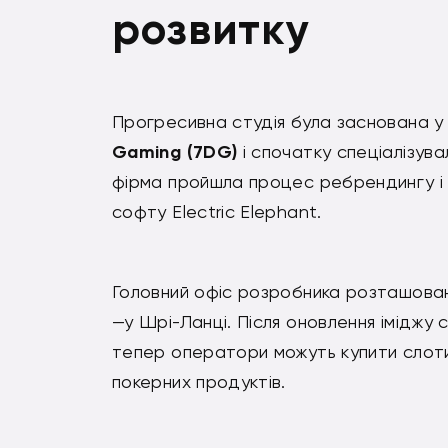
розвитку
Прогресивна студія була заснована у
Gaming (7DG)
і спочатку спеціалізува
фірма пройшла процес ребрендингу і 
софту Electric Elephant.
Головний офіс розробника розташова
—у Шрі-Ланці. Після оновлення іміджу 
тепер оператори можуть купити слоти
покерних продуктів.