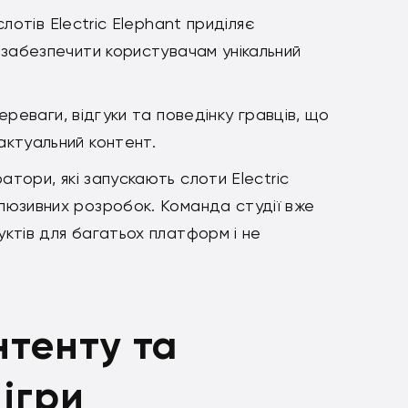
отів Electric Elephant приділяє
 забезпечити користувачам унікальний
реваги, відгуки та поведінку гравців, що
актуальний контент.
тори, які запускають слоти Electric
люзивних розробок. Команда студії вже
ктів для багатьох платформ і не
нтенту та
ігри