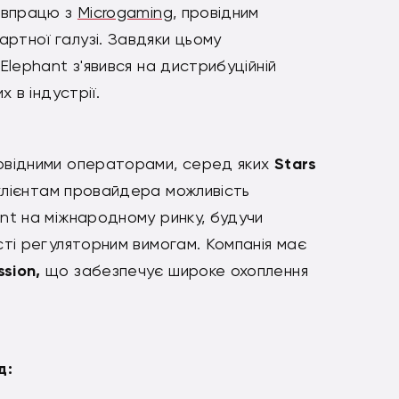
півпрацю з
Microgaming
, провідним
ртної галузі. Завдяки цьому
 Elephant з'явився на дистрибуційній
х в індустрії.
ровідними операторами, серед яких
Stars
клієнтам провайдера можливість
ant на міжнародному ринку, будучи
сті регуляторним вимогам. Компанія має
sion,
що забезпечує широке охоплення
д: