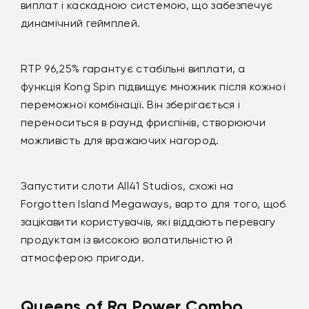
виплат і каскадною системою, що забезпечує
динамічний геймплей.
RTP 96,25% гарантує стабільні виплати, а
функція Kong Spin підвищує множник після кожної
переможної комбінації. Він зберігається і
переноситься в раунд фриспінів, створюючи
можливість для вражаючих нагород.
Запустити слоти All41 Studios, схожі на
Forgotten Island Megaways, варто для того, щоб
зацікавити користувачів, які віддають перевагу
продуктам із високою волатильністю й
атмосферою пригоди.
Queens of Ra Power Combo