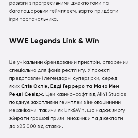
розваги з прогресивними джекпотами та
багатошаровим геймплеєм, варто придбати
ігри постачальника.
WWE Legends Link & Win
Це унікальний брендований пристрій, створений
спеціально для фанів рестлінгу. У проєкті
представлені легендарні суперзірки, серед
яких
Стів Остін, Едді Герреро та Мачо Мен
Ренді Севідж.
Цей казино-софт від All41 Studios
поєднує захопливий геймплей з інноваційними
механіками, такими як Link&Win, що надає змогу
збирати грошові призи, множники та джекпоти
до x25 000 від ставки.