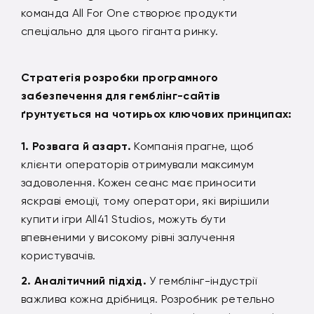
команда All For One створює продукти
спеціально для цього гіганта ринку.
Стратегія розробки програмного
забезпечення для гемблінг-сайтів
ґрунтується на чотирьох ключових принципах:
Розвага й азарт.
Компанія прагне, щоб
клієнти операторів отримували максимум
задоволення. Кожен сеанс має приносити
яскраві емоції, тому оператори, які вирішили
купити ігри All41 Studios, можуть бути
впевненими у високому рівні залучення
користувачів.
Аналітичний підхід.
У гемблінг-індустрії
важлива кожна дрібниця. Розробник ретельно