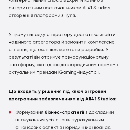
Альтернативний спосіб відкрити казино з
авторитетним постачальником All41 Studios —
створення платформи з нуля.
У цьому випадку оператору достатньо знайти
надійного агрегатора й замовити комплексне
рішення, що охоплює всі етапи розробки. У
результаті він отримує повнофункціональну
платформу, яка відповідає юридичним нормам і
актуальним трендам iGaming-індустрії.
Що входить у рішення під ключ з ігровим
програмним забезпеченням від All41 Studios:
Формування
бізнес-стратегії
з докладним
плануванням усіх етапів з урахуванням
фінансових аспектів і юридичних нюансів.