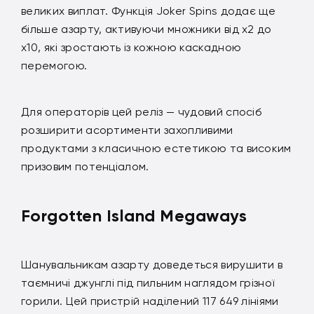
великих виплат. Функція Joker Spins додає ще
більше азарту, активуючи множники від x2 до
x10, які зростають із кожною каскадною
перемогою.
Для операторів цей реліз — чудовий спосіб
розширити асортименти захопливими
продуктами з класичною естетикою та високим
призовим потенціалом.
Forgotten Island Megaways
Шанувальникам азарту доведеться вирушити в
таємничі джунглі під пильним наглядом грізної
горили. Цей пристрій наділений 117 649 лініями