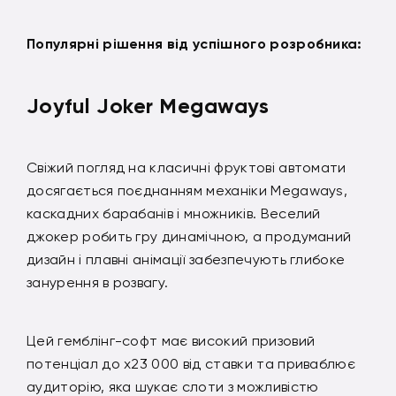
Популярні рішення від успішного розробника:
Joyful Joker Megaways
Свіжий погляд на класичні фруктові автомати
досягається поєднанням механіки Megaways,
каскадних барабанів і множників. Веселий
джокер робить гру динамічною, а продуманий
дизайн і плавні анімації забезпечують глибоке
занурення в розвагу.
Цей гемблінг-софт має високий призовий
потенціал до x23 000 від ставки та приваблює
аудиторію, яка шукає слоти з можливістю