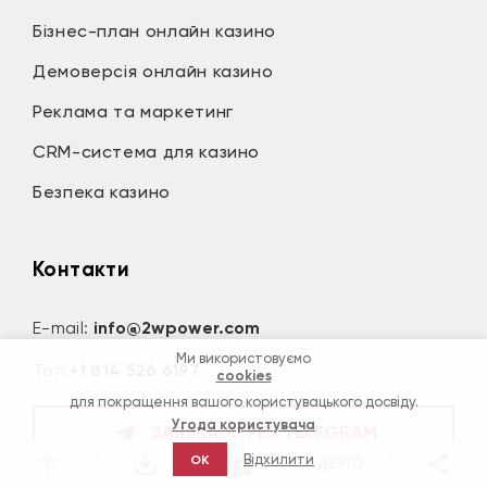
Бізнес-план онлайн казино
Демоверсія онлайн казино
Реклама та маркетинг
CRM-система для казино
Безпека казино
Контакти
E-mail:
info@2wpower.com
Ми використовуємо
Тел:
+1 814 526 6197
cookies
для покращення вашого користувацького досвіду.
Угода користувача
ЗАЯВКА ЧЕРЕЗ TELEGRAM
Відхилити
OK
ДЕМО