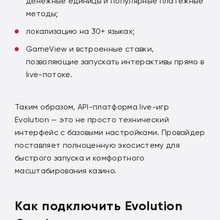
денежные единицы и популярные платежные
методы;
локализацию на 30+ языках;
GameView и встроенные ставки,
позволяющие запускать интерактивы прямо в
live-потоке.
Таким образом, API-платформа live-игр
Evolution — это не просто технический
интерфейс с базовыми настройками. Провайдер
поставляет полноценную экосистему для
быстрого запуска и комфортного
масштабирования казино.
Как подключить Evolution