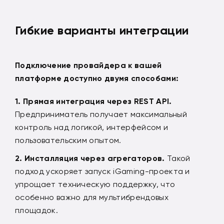
Гибкие варианты интеграции
Подключение провайдера к вашей
платформе
доступно двумя способами:
Прямая интеграция через REST API.
Предприниматель получает максимальный
контроль над логикой, интерфейсом и
пользовательским опытом.
Инсталляция через агрегаторов.
Такой
подход ускоряет запуск iGaming-проекта и
упрощает техническую поддержку, что
особенно важно для мультибрендовых
площадок.