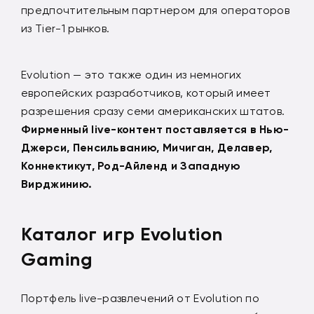
предпочтительным партнером для операторов
из Tier-1 рынков.
Evolution — это также один из немногих
европейских разработчиков, который имеет
разрешения сразу семи американских штатов.
Фирменный live-контент поставляется в Нью-
Джерси, Пенсильванию, Мичиган, Делавер,
Коннектикут, Род-Айленд и Западную
Вирджинию.
Каталог игр Evolution
Gaming
Портфель live-развлечений от Evolution по