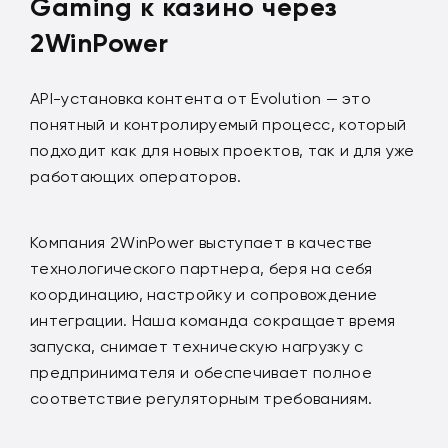
Gaming к казино через
2WinPower
API-установка контента от
Evolution — это
понятный и контролируемый процесс, который
подходит как для новых проектов, так и для уже
работающих операторов.
Компания 2WinPower выступает в качестве
технологического партнера, беря на себя
координацию, настройку и сопровождение
интеграции. Наша команда сокращает время
запуска, снимает техническую нагрузку с
предпринимателя и обеспечивает полное
соответствие регуляторным требованиям.