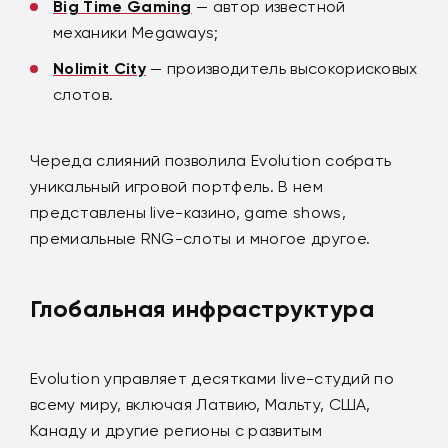
Big Time Gaming
— автор известной
механики Megaways;
Nolimit City
— производитель высокорисковых
слотов.
Череда слияний позволила Evolution собрать
уникальный игровой портфель. В нем
представлены live-казино, game shows,
премиальные RNG-слоты и многое другое.
Глобальная инфраструктура
Evolution управляет десятками live-студий по
всему миру, включая Латвию, Мальту, США,
Канаду и другие регионы с развитым