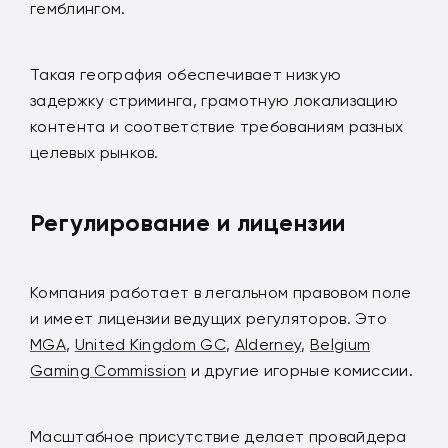
гемблингом.
Такая география обеспечивает низкую
задержку стриминга, грамотную локализацию
контента и соответствие требованиям разных
целевых рынков.
Регулирование и лицензии
Компания работает в легальном правовом поле
и имеет лицензии ведущих регуляторов. Это
MGA
,
United Kingdom GC
,
Alderney
,
Belgium
Gaming Commission
и другие игорные комиссии.
Масштабное присутствие делает провайдера