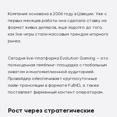
Компания основана в 2006 году в Швеции. Уже с
первых месяцев работы она сделала ставку на
формат живых дилеров, еще задолго до того,
как live-игры стали массовым трендом игорного
рынка.
Сегодня live-платформа Evolution Gaming — это
полноценная гемблинг-площадка с глобальным
охватом и многомиллионной аудиторией.
Провайдер обеспечивает круглосуточные
лайв-трансляции в формате FullHD, а также
поставляет фирменный контент операторам.
Рост через стратегические