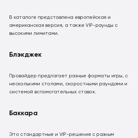
В каталоге представлена европейская и
американская версия, а также VIP-раунды с
высокими лимитами.
Блэкджек
Провайдер предлагает разные форматы игры, с
несколькими столами, скоростными раундами и
системой вспомогательных ставок.
Баккара
Это стандартные и VIP-решения с разным