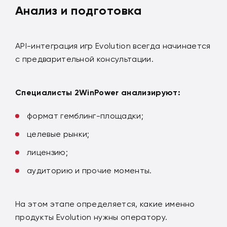
Анализ и подготовка
API-интеграция игр Evolution всегда начинается
с предварительной консультации.
Специалисты 2WinPower анализируют:
формат гемблинг-площадки;
целевые рынки;
лицензию;
аудиторию и прочие моменты.
На этом этапе определяется, какие именно
продукты Evolution нужны оператору.