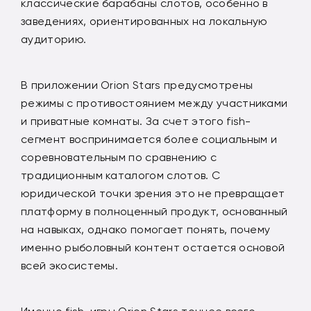
классические барабаны слотов, особенно в
заведениях, ориентированных на локальную
аудиторию.
В приложении Orion Stars предусмотрены
режимы с противостоянием между участниками
и приватные комнаты. За счет этого fish-
сегмент воспринимается более социальным и
соревновательным по сравнению с
традиционным каталогом слотов. С
юридической точки зрения это не превращает
платформу в полноценный продукт, основанный
на навыках, однако помогает понять, почему
именно рыболовный контент остается основой
всей экосистемы.