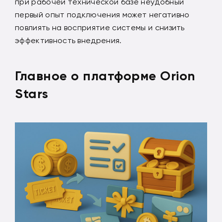
при рабочей технической базе неудобный
первый опыт подключения может негативно
повлиять на восприятие системы и снизить
эффективность внедрения.
Главное о платформе Orion
Stars