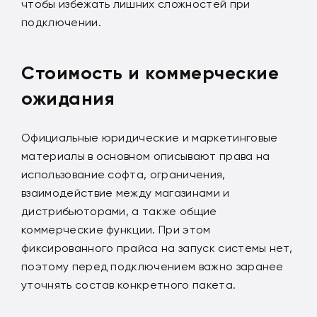
чтобы избежать лишних сложностей при
подключении.
Стоимость и коммерческие
ожидания
Официальные юридические и маркетинговые
материалы в основном описывают права на
использование софта, ограничения,
взаимодействие между магазинами и
дистрибьюторами, а также общие
коммерческие функции. При этом
фиксированного прайса на запуск системы нет,
поэтому перед подключением важно заранее
уточнять состав конкретного пакета.