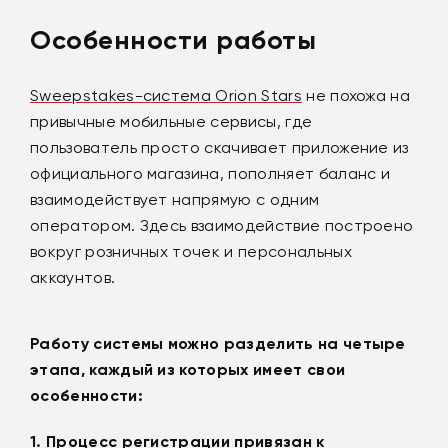
Особенности работы
Sweepstakes-система Orion Stars
не похожа на
привычные мобильные сервисы, где
пользователь просто скачивает приложение из
официального магазина, пополняет баланс и
взаимодействует напрямую с одним
оператором. Здесь взаимодействие построено
вокруг розничных точек и персональных
аккаунтов.
Работу системы можно разделит
ь на четыре
этапа, каждый из которых имеет свои
особенности:
Процесс регистрации привязан к