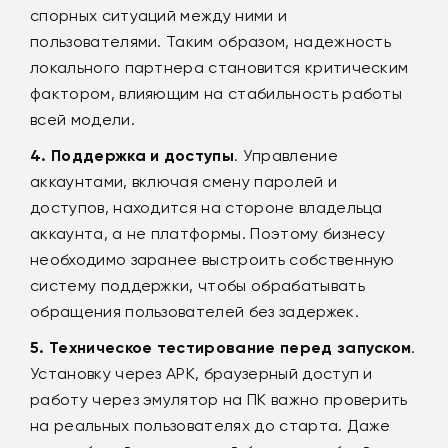
спорных ситуаций между ними и
пользователями. Таким образом, надежность
локального партнера становится критическим
фактором, влияющим на стабильность работы
всей модели.
Поддержка и доступы
. Управление
аккаунтами, включая смену паролей и
доступов, находится на стороне владельца
аккаунта, а не платформы. Поэтому бизнесу
необходимо заранее выстроить собственную
систему поддержки, чтобы обрабатывать
обращения пользователей без задержек.
Техническое тестирование перед запуском
.
Установку через APK, браузерный доступ и
работу через эмулятор на ПК важно проверить
на реальных пользователях до старта. Даже