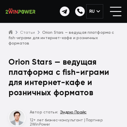
RU
Статьи
Orion Stars — ведущая платформа с
fish-играми для интернет-кафе и розничных
форматов
Orion Stars — ведущая
платформа с fish-играми
для интернет-кафе и
розничных форматов
Автор статьи:
Эндрю Прайс
12+ лет бизнес-консультант | Партнер
2WinPower