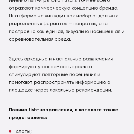
Именно fish-игры Orion Stars точнее всего
отражают коммерческую концепцию бренда.
Платформа не выглядит как набор отдельных
разрозненных форматов — напротив, она
построена как единая, визуально насыщенная и
соревновательная среда.
Здесь аркадные и настольные развлечения
формируют узнаваемость проекта,
стимулируют повторные посещения и
помогают распространять информацию о
площадке через локальные рекомендации.
Помимо
fish
-направления, в каталоге также
представлены
:
слоты;