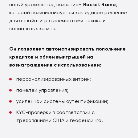
новый уровень под названием
Rocket
Ramp
,
который позиционируется как единое решение
для онлайн-игр с элементами навыка и
социальных казино.
Он позволяет автоматизировать пополнение
кредитов и обмен выигрышей на
вознаграждения с использованием:
персонализированных витрин;
панелей управления;
усиленной системы аутентификации;
KYC-проверки в соответствии с
требованиями США и геофенсинга.