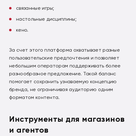
связанные игры;
настольные дисциплины;
кено.
За счет этого платформа охватывает разные
пользовательские предпочтения и позволяет
небольшим операторам поддерживать более
разнообразное предложение. Такой баланс
помогает сохранить узнаваемую концепцию
бренда, не ограничивая аудиторию одним
форматом контента.
Инструменты для магазинов
и агентов