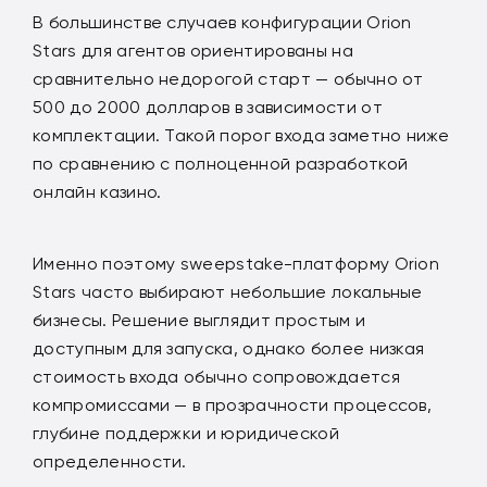
В большинстве случаев конфигурации Orion
Stars для агентов ориентированы на
сравнительно недорогой старт — обычно от
500 до 2000 долларов в зависимости от
комплектации. Такой порог входа заметно ниже
по сравнению с полноценной разработкой
онлайн казино.
Именно поэтому sweepstake-платформу Orion
Stars часто выбирают небольшие локальные
бизнесы. Решение выглядит простым и
доступным для запуска, однако более низкая
стоимость входа обычно сопровождается
компромиссами — в прозрачности процессов,
глубине поддержки и юридической
определенности.