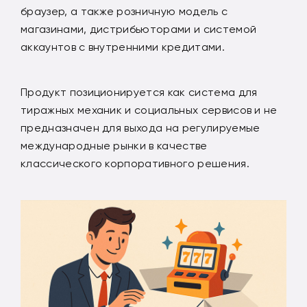
браузер, а также розничную модель с
магазинами, дистрибьюторами и системой
аккаунтов с внутренними кредитами.
Продукт позиционируется как система для
тиражных механик и социальных сервисов и не
предназначен для выхода на регулируемые
международные рынки в качестве
классического корпоративного решения.