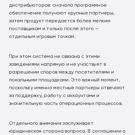
дистрибьюторов: сначала программное
обеспечение получают крупные партнеры,
затем продукт передается более мелким
поставщикам и только после этого —
отдельным игровым точкам.
При этом система не связана с этими
заведениями напрямую и не участвует в
разрешении споров между посетителями и
локальными площадками. Это важный момент,
поскольку именно местные партнеры отвечают
за поддержку, работу с аккаунтами и
значительную часть операционных процессов.
Отдельного внимания заслуживает
юридическая сторона вопроса. В соглашении о