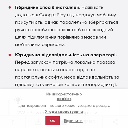
Гібридний спосіб інсталяції.
Наявність
додатка в Google Play підтверджує мобільну
присутність, однак паралельно зберігаються
ручні способи інсталяції та більш складний
шлях підключення порівняно з масовими
мобільними сервісами.
Юридична відповідальність на операторі.
Перед запуском потрібна локальна правова
перевірка, оскільки оператор, а не
постачальник софту, несе відповідальність за
відповідність вимогам конкретної юрисдикції.
Ми використовуємо
cookies
для покращення вашого користувацького досвіду.
2WinPower
допомагає вибрати
Угода користувача
оптимальну бізнес-модель з
Відхилити
OK
ДЕМО