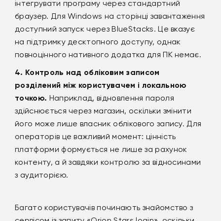
інтегрувати програму через стандартний
браузер. Для Windows на сторінці завантаження
доступний запуск через BlueStacks. Це вказує
на підтримку десктопного доступу, однак
повноцінного нативного додатка для ПК немає.
Контроль над обліковим записом
розділений між користувачем і локальною
точкою.
Наприклад, відновлення пароля
здійснюється через магазин, оскільки змінити
його може лише власник облікового запису. Для
операторів це важливий момент: цінність
платформи формується не лише за рахунок
контенту, а й завдяки контролю за відносинами
з аудиторією.
Багато користувачів починають знайомство з
сервісом із запиту «Orion Stars login», оскільки