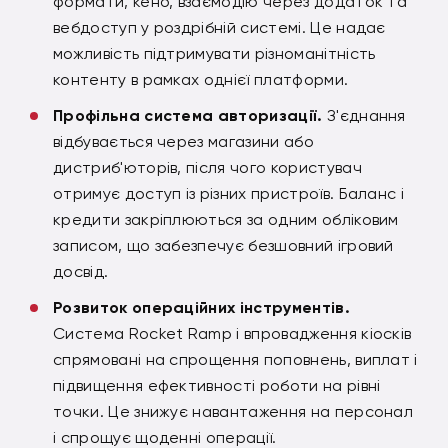
формати, кено, взаємодію через додаток та
вебдоступ у роздрібній системі. Це надає
можливість підтримувати різноманітність
контенту в рамках однієї платформи.
Профільна система авторизації.
З'єднання
відбувається через магазини або
дистриб'юторів, після чого користувач
отримує доступ із різних пристроїв. Баланс і
кредити закріплюються за одним обліковим
записом, що забезпечує безшовний ігровий
досвід.
Розвиток операційних інструментів.
Система Rocket Ramp і впровадження кіосків
спрямовані на спрощення поповнень, виплат і
підвищення ефективності роботи на рівні
точки. Це знижує навантаження на персонал
і спрощує щоденні операції.