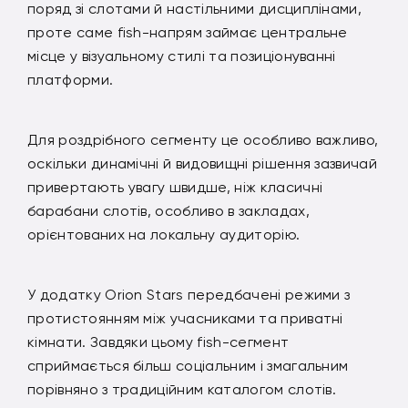
поряд зі слотами й настільними дисциплінами,
проте саме fish-напрям займає центральне
місце у візуальному стилі та позиціонуванні
платформи.
Для роздрібного сегменту це особливо важливо,
оскільки динамічні й видовищні рішення зазвичай
привертають увагу швидше, ніж класичні
барабани слотів, особливо в закладах,
орієнтованих на локальну аудиторію.
У додатку Orion Stars передбачені режими з
протистоянням між учасниками та приватні
кімнати. Завдяки цьому fish-сегмент
сприймається більш соціальним і змагальним
порівняно з традиційним каталогом слотів.