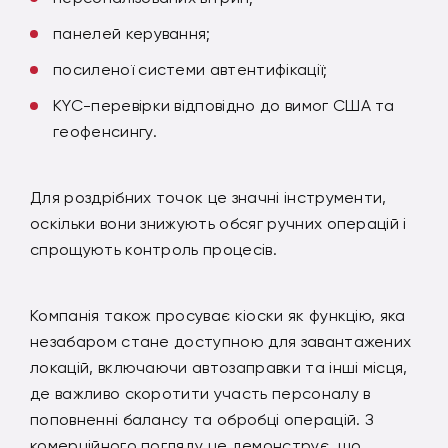
панелей керування;
посиленої системи автентифікації;
KYC-перевірки відповідно до вимог США та
геофенсингу.
Для роздрібних точок це значні інструменти,
оскільки вони знижують обсяг ручних операцій і
спрощують контроль процесів.
Компанія також просуває кіоски як функцію, яка
незабаром стане доступною для завантажених
локацій, включаючи автозаправки та інші місця,
де важливо скоротити участь персоналу в
поповненні балансу та обробці операцій. З
комерційного погляду це демонструє, що