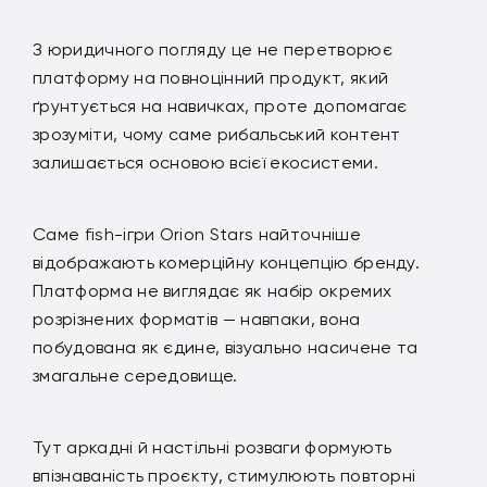
З юридичного погляду це не перетворює
платформу на повноцінний продукт, який
ґрунтується на навичках, проте допомагає
зрозуміти, чому саме рибальський контент
залишається основою всієї екосистеми.
Саме fish-ігри Orion Stars найточніше
відображають комерційну концепцію бренду.
Платформа не виглядає як набір окремих
розрізнених форматів — навпаки, вона
побудована як єдине, візуально насичене та
змагальне середовище.
Тут аркадні й настільні розваги формують
впізнаваність проєкту, стимулюють повторні