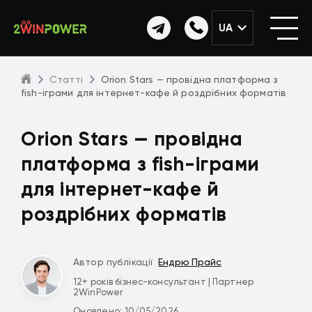
UA
Статті
Orion Stars — провідна платформа з
fish-іграми для інтернет-кафе й роздрібних форматів
Orion Stars — провідна
платформа з fish-іграми
для інтернет-кафе й
роздрібних форматів
Автор публікації
Ендрю Прайс
12+ років бізнес-консультант | Партнер
2WinPower
Оновлено: 10/05/2026