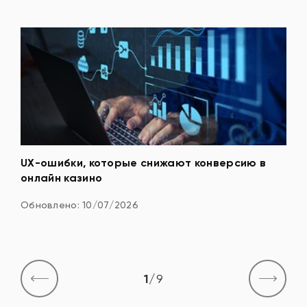
UX-ошибки, которые снижают конверсию в
Циф
 и
онлайн казино
fin
пол
Обновлено: 10/07/2026
Обн
1
/
9