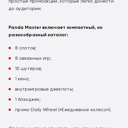
простые промоакции, которые легко донести
до аудитории.
Panda
Master
включает компактный, но
разнообразный каталог:
8 слотов;
8 связанных игр;
10 шутеров;
1 кено;
внутриигровые джекпоты;
1 блэкджек;
промо Daily Wheel («Ежедневное колесо»).