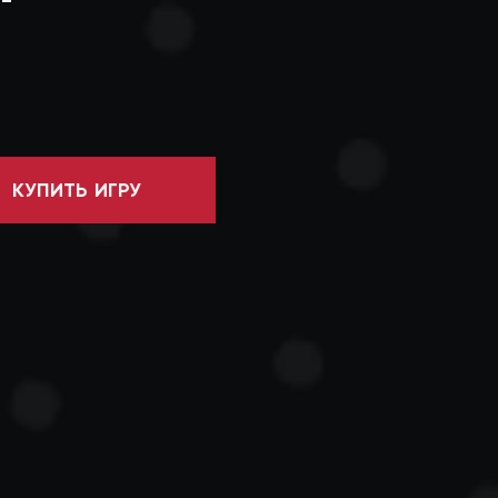
КУПИТЬ ИГРУ