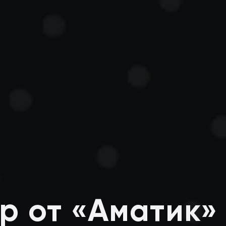
р от «Аматик» 