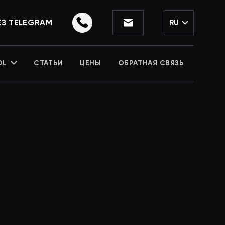
ЕЗ TELEGRAM
RU
OL
СТАТЬИ
ЦЕНЫ
ОБРАТНАЯ СВЯЗЬ