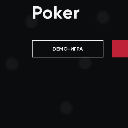
Poker
DEMO-ИГРА