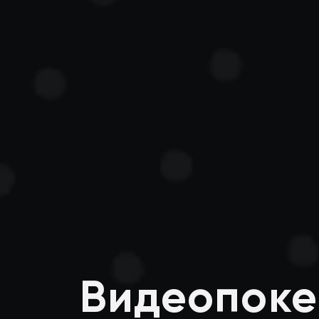
Видеопоке