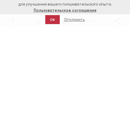
для улучшения вашего пользовательского опыта.
Пользовательское соглашение
Отклонить
OK
ДЕМО
Игры
Покер Double Double Bonus Poker