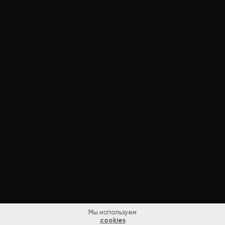
Мы используем
cookies