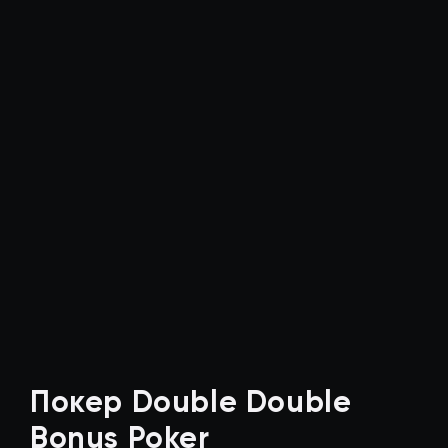
Покер Double Double
Bonus Poker