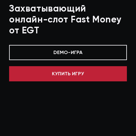
Захватывающий
онлайн-слот Fast Money
от EGT
DEMO-ИГРА
КУПИТЬ ИГРУ