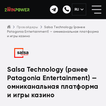
RU
Провайдеры
Salsa Technology (ранее
Patagonia Entertainment) — омниканальная платформа
и игры казино
Salsa Technology (ранее
Patagonia Entertainment) —
омниканальная платформа
и игры казино