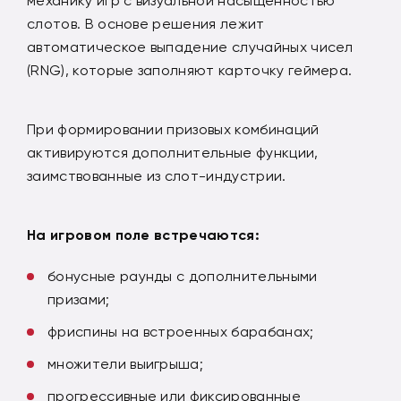
механику игр с визуальной насыщенностью
слотов. В основе решения лежит
автоматическое выпадение случайных чисел
(RNG), которые заполняют карточку геймера.
При формировании призовых комбинаций
активируются дополнительные функции,
заимствованные из слот-индустрии.
На игровом поле встречаются:
бонусные раунды с дополнительными
призами;
фриспины на встроенных барабанах;
множители выигрыша;
прогрессивные или фиксированные