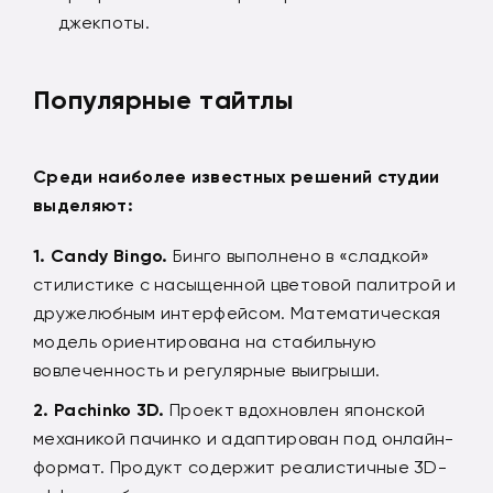
джекпоты.
Популярные тайтлы
Среди наиболее известных решений студии
выделяют:
Candy Bingo.
Бинго выполнено в «сладкой»
стилистике с насыщенной цветовой палитрой и
дружелюбным интерфейсом. Математическая
модель ориентирована на стабильную
вовлеченность и регулярные выигрыши.
Pachinko 3D.
Проект вдохновлен японской
механикой пачинко и адаптирован под онлайн-
формат. Продукт содержит реалистичные 3D-