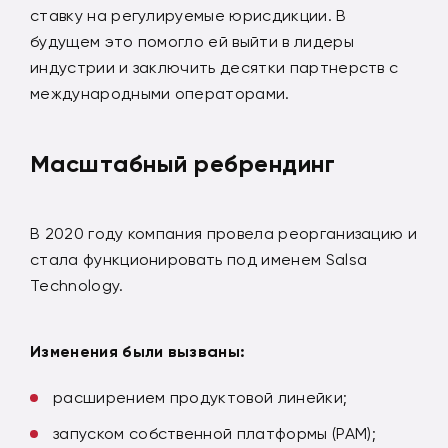
ставку на регулируемые юрисдикции. В
будущем это помогло ей выйти в лидеры
индустрии и заключить десятки партнерств с
международными операторами.
Масштабный ребрендинг
В 2020 году компания провела реорганизацию и
стала функционировать под именем Salsa
Technology.
Изменения были вызваны:
расширением продуктовой линейки;
запуском собственной платформы (PAM);