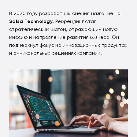
В 2020 году разработчик сменил название на
Salsa Technology.
Ребрендинг стал
стратегическим шагом, отражающим новую
миссию и направление развития бизнеса. Он
подчеркнул фокус на инновационных продуктах
и омниканальных решениях компании.