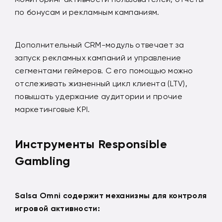
по бонусам и рекламным кампаниям.
Дополнительный CRM-модуль отвечает за
запуск рекламных кампаний и управление
сегментами геймеров. С его помощью можно
отслеживать жизненный цикл клиента (LTV),
повышать удержание аудитории и прочие
маркетинговые KPI.
Инструменты Responsible
Gambling
Salsa Omni содержит механизмы для контроля
игровой активности: