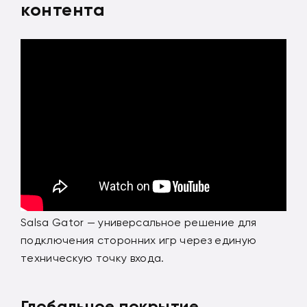
контента
Salsa Gator — универсальное решение для
подключения сторонних игр через единую
техническую точку входа.
Глобальное покрытие