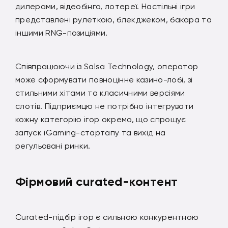
дилерами, відеобінго, лотереї. Настільні ігри
представлені рулеткою, блекджеком, бакара та
іншими RNG-позиціями.
Співпрацюючи із Salsa Technology, оператор
може сформувати повноцінне казино-лобі, зі
стильними хітами та класичними версіями
слотів. Підприємцю не потрібно інтегрувати
кожну категорію ігор окремо, що спрощує
запуск iGaming-стартапу та вихід на
регульовані ринки.
Фірмовий curated-контент
Curated-підбір ігор є сильною конкурентною