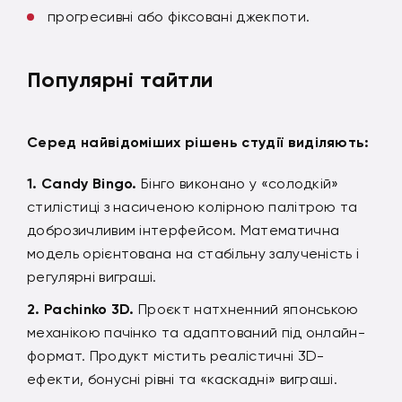
прогресивні або фіксовані джекпоти.
Популярні тайтли
Серед найвідоміших рішень студії виділяють:
Candy Bingo.
Бінго виконано у «солодкій»
стилістиці з насиченою колірною палітрою та
доброзичливим інтерфейсом. Математична
модель орієнтована на стабільну залученість і
регулярні виграші.
Pachinko 3D.
Проєкт натхненний японською
механікою пачінко та адаптований під онлайн-
формат. Продукт містить реалістичні 3D-
ефекти, бонусні рівні та «каскадні» виграші.