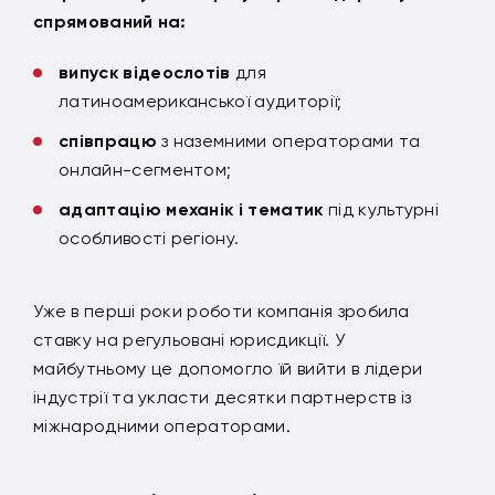
спрямований на:
випуск відеослотів
для
латиноамериканської аудиторії;
співпрацю
з наземними операторами та
онлайн-сегментом;
адаптацію механік і тематик
під культурні
особливості регіону.
Уже в перші роки роботи компанія зробила
ставку на регульовані юрисдикції. У
майбутньому це допомогло їй вийти в лідери
індустрії та укласти десятки партнерств із
міжнародними операторами.