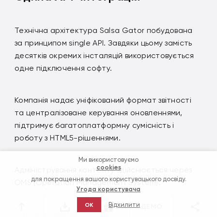
Технічна архітектура Salsa Gator побудована
за принципом single API. Завдяки цьому замість
десятків окремих інсталяцій використовується
одне підключення софту.
Компанія надає уніфікований формат звітності
та централізоване керування оновленнями,
підтримує багатоплатформну сумісність і
роботу з HTML5-рішеннями.
Ми використовуємо
cookies
Адміністрування контенту здійснюється через
для покращення вашого користувацького досвіду.
OMS (Operation Management System).
Угода користувача
Відхилити
OK
ДЕМО
Система надає: