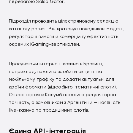
перевагою Salsa Gator.
Підрозділ проводить цілеспрямовану селекцію
каталогу розваг. Він враховує поведінкові моделі,
регуляторні вимоги й комерційну ефективність
окремих iGaming-вертикалей.
Просуваючи інтернет-казино в Бразилії,
наприклад, важливо зробити акцент на
мобільному трафіку та додати актуальні для
країни формати (відеобінго, тематичні слоти).
Операторам із Колумбії важлива регуляторна
точність, а замовникам з Аргентини — наявність
live-казино та традиційних слотів.
Єдина API-інтеграція