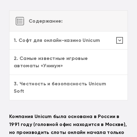
Содержание:
1. Софт для онлайн-казино Unicum
2. Самые известные игровые
автоматы «Уникум»
3. Честность и безопасность Unicum
Soft
Компания Unicum была основана в России в
1991 году (головной офис находится в Москве),
но производить слоты онлайн начала только