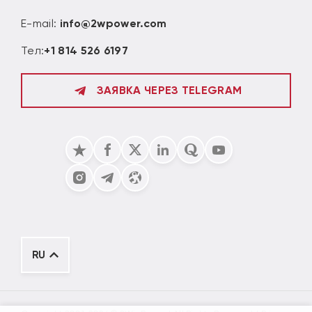
E-mail:
info@2wpower.com
Тел:
+1 814 526 6197
ЗАЯВКА ЧЕРЕЗ TELEGRAM
RU