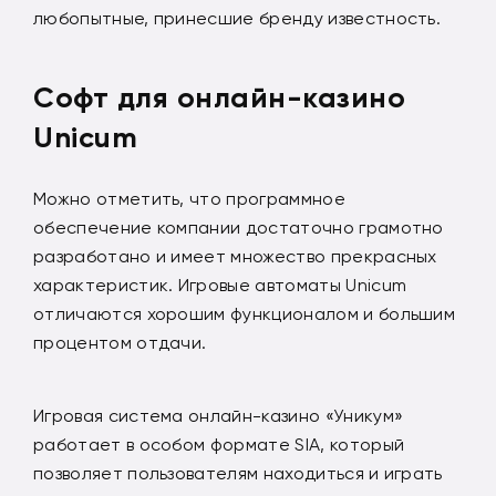
любопытные, принесшие бренду известность.
Софт для онлайн-казино
Unicum
Можно отметить, что программное
обеспечение компании достаточно грамотно
разработано и имеет множество прекрасных
характеристик. Игровые автоматы Unicum
отличаются хорошим функционалом и большим
процентом отдачи.
Игровая система онлайн-казино «Уникум»
работает в особом формате SIA, который
позволяет пользователям находиться и играть