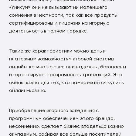
«Уникум» они не вызывают ни малейшего
сомнения в честности, так как все продукты
сертифицированы и лицензия на игорную
деятельность в полном порядке.
Такие же характеристики можно дать и
платежным возможностям игровой системы
онлайн-казино Unicum: они надежны, безопасны
и гарантируют прозрачность транзакций. Это
очень важно для тех, кто намеревается купить
онлайн-казино.
Приобретение игорного заведения с
программным обеспечением этого бренда,
несомненно, сделает бизнес владельца казино
окупаемым, собирая все больше посетителей