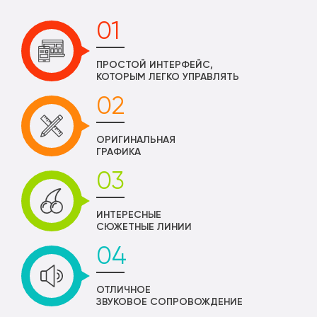
01
ПРОСТОЙ ИНТЕРФЕЙС,
КОТОРЫМ ЛЕГКО УПРАВЛЯТЬ
02
ОРИГИНАЛЬНАЯ
ГРАФИКА
03
ИНТЕРЕСНЫЕ
СЮЖЕТНЫЕ ЛИНИИ
04
ОТЛИЧНОЕ
ЗВУКОВОЕ СОПРОВОЖДЕНИЕ