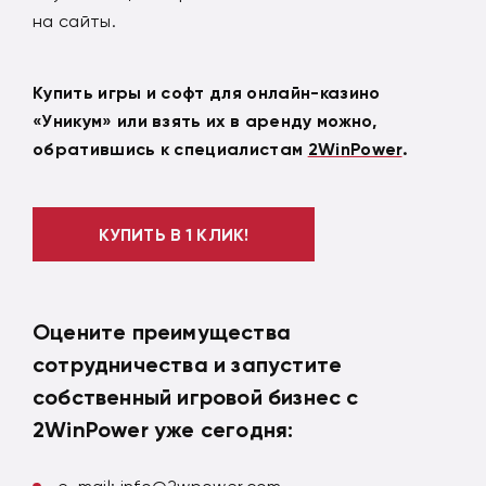
на сайты.
Купить игры и софт для онлайн-казино
«Уникум» или взять их в аренду можно,
обратившись к специалистам
2WinPower
.
КУПИТЬ В 1 КЛИК!
Оцените преимущества
сотрудничества и запустите
собственный игровой бизнес с
2WinPower уже сегодня: