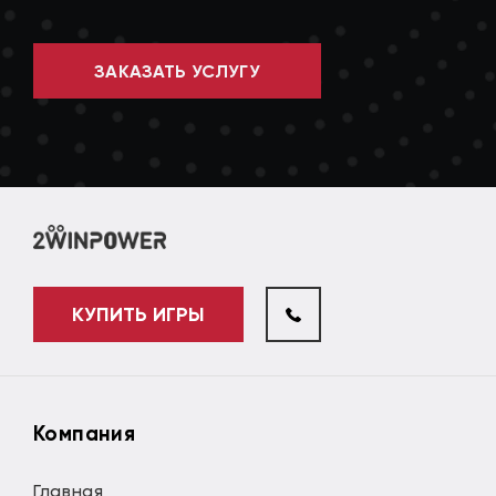
ЗАКАЗАТЬ УСЛУГУ
КУПИТЬ ИГРЫ
Компания
Главная