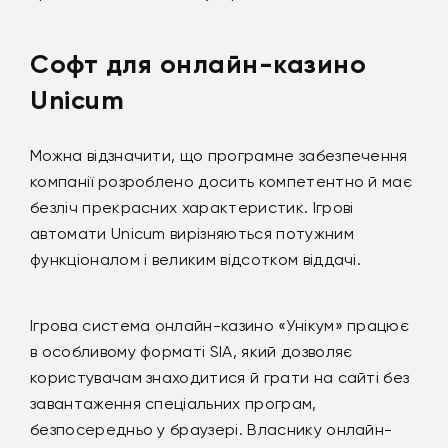
Софт для онлайн-казино
Unicum
Можна відзначити, що програмне забезпечення
компанії розроблено досить компетентно й має
безліч прекрасних характеристик. Ігрові
автомати Unicum вирізняються потужним
функціоналом і великим відсотком віддачі.
Ігрова система онлайн-казино «Унікум» працює
в особливому форматі SIA, який дозволяє
користувачам знаходитися й грати на сайті без
завантаження спеціальних програм,
безпосередньо у браузері. Власнику онлайн-