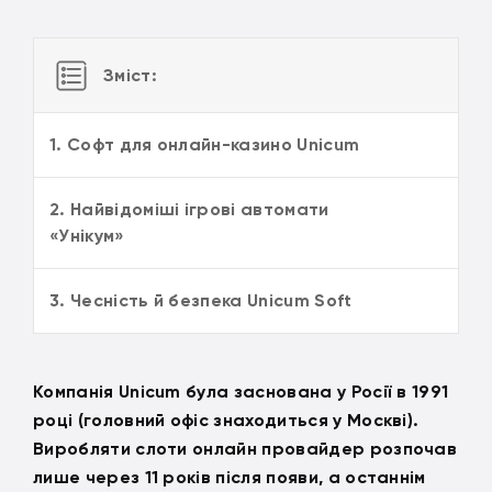
Зміст:
1. Софт для онлайн-казино Unicum
2. Найвідоміші ігрові автомати
«Унікум»
3. Чесність й безпека Unicum Soft
Компанія Unicum була заснована у Росії в 1991
році (головний офіс знаходиться у Москві).
Виробляти слоти онлайн провайдер розпочав
лише через 11 років після появи, а останнім