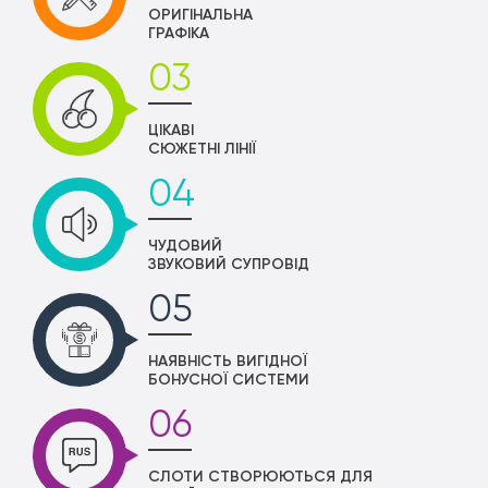
ОРИГІНАЛЬНА
ГРАФІКА
03
ЦІКАВІ
СЮЖЕТНІ ЛІНІЇ
04
ЧУДОВИЙ
ЗВУКОВИЙ СУПРОВІД
05
НАЯВНІСТЬ ВИГІДНОЇ
БОНУСНОЇ СИСТЕМИ
06
СЛОТИ СТВОРЮЮТЬСЯ ДЛЯ