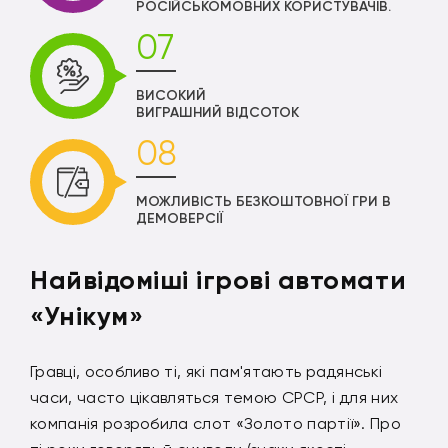
РОСІЙСЬКОМОВНИХ КОРИСТУВАЧІВ.
07
ВИСОКИЙ
ВИГРАШНИЙ ВІДСОТОК
08
МОЖЛИВІСТЬ БЕЗКОШТОВНОЇ ГРИ В
ДЕМОВЕРСІЇ
Найвідоміші ігрові автомати
«Унікум»
Гравці, особливо ті, які пам'ятають радянські
часи, часто цікавляться темою СРСР, і для них
компанія розробила слот «Золото партії». Про