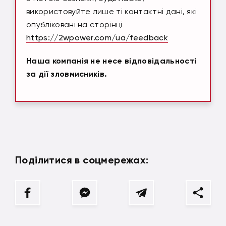
використовуйте лише ті контактні дані, які
опубліковані на сторінці
https://2wpower.com/ua/feedback
Наша компанія не несе відповідальності
за дії зловмисників.
Поділитися в соцмережах: